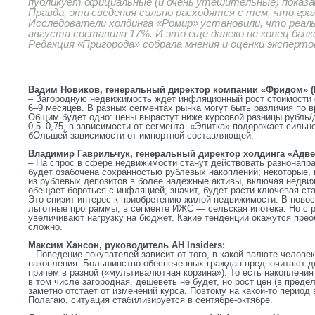
публикует официальные (и очень утешительные) показа
Правда, эти сведения сильно расходятся с тем, что гра
Исследователи холдинга «Ромир» установили, что реаль
августа составила 17%. И это еще далеко не конец ба
Редакция «Пригорода» собрала мнения и оценки эксперто
Вадим Новиков, генеральный директор компании «Фридом» (К
‒ Загородную недвижимость ждет инфляционный рост стоимости 
6‒9 месяцев. В разных сегментах рынка могут быть различия по в
Общим будет одно: цены вырастут ниже курсовой разницы рубль
0,5‒0,75, в зависимости от сегмента. «Элитка» подорожает сильне
бОльшей зависимости от импортной составляющей.
Владимир Гаврильчук, генеральный директор холдинга «Адве
‒ На спрос в сфере недвижимости станут действовать разнонапр
будет озабочена сохранностью рублевых накоплений; некоторые, 
из рублевых депозитов в более надежные активы, включая недви
обещает бороться с инфляцией, значит, будет расти ключевая став
Это снизит интерес к приобретению жилой недвижимости. В ново
льготные программы, в сегменте ИЖС — сельская ипотека. Но с 
увеличивают нагрузку на бюджет. Какие тенденции окажутся пре
сложно.
Максим Хансон, руководитель АН Insiders:
‒ Поведение покупателей зависит от того, в какой валюте человек
накопления. Большинство обеспеченных граждан предпочитают д
причем в разной («мультивалютная корзина»). То есть накопления
в том числе загородная, дешеветь не будет, но рост цен (в преде
заметно отстает от изменений курса. Поэтому на какой-то период
Полагаю, ситуация стабилизируется в сентябре-октябре.