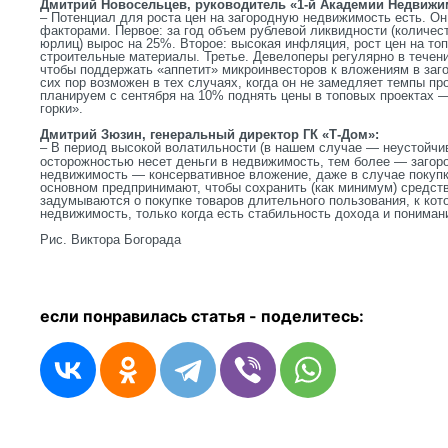
Дмитрий Новосельцев, руководитель «1-й Академии Недвижи
‒ Потенциал для роста цен на загородную недвижимость есть. О
факторами. Первое: за год объем рублевой ликвидности (количес
юрлиц) вырос на 25%. Второе: высокая инфляция, рост цен на топ
строительные материалы. Третье. Девелоперы регулярно в течени
чтобы поддержать «аппетит» микроинвесторов к вложениям в за
сих пор возможен в тех случаях, когда он не замедляет темпы пр
планируем с сентября на 10% поднять цены в топовых проектах 
горки».
Дмитрий Зюзин, генеральный директор ГК «Т-Дом»:
‒
В период высокой волатильности (в нашем случае — неустойчив
осторожностью несет деньги в недвижимость, тем более — загор
недвижимость — консервативное вложение, даже в случае покупк
основном предпринимают, чтобы сохранить (как минимум) средст
задумываются о покупке товаров длительного пользования, к кот
недвижимость, только когда есть стабильность дохода и пониман
Рис. Виктора Богорада
если понравилась статья - п
оделитесь: