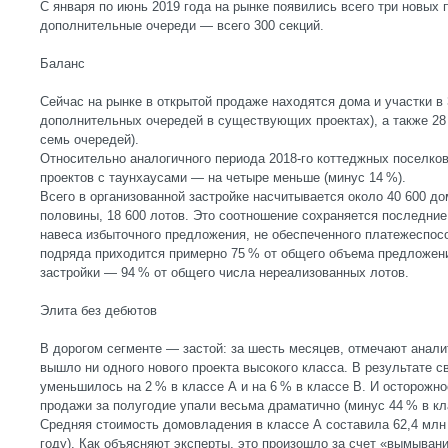
С января по июнь 2019 года на рынке появились всего три новых 
дополнительные очереди — всего 300 секций.
Баланс
Сейчас на рынке в открытой продаже находятся дома и участки в
дополнительных очередей в существующих проектах), а также 28
семь очередей).
Относительно аналогичного периода 2018-го коттеджных поселков
проектов с таунхаусами — на четыре меньше (минус 14 %).
Всего в организованной застройке насчитывается около 40 600 д
половины, 18 600 лотов. Это соотношение сохраняется последние 
навеса избыточного предложения, не обеспеченного платежеспос
подряда приходится примерно 75 % от общего объема предложени
застройки — 94 % от общего числа нереализованных лотов.
Элита без дебютов
В дорогом сегменте — застой: за шесть месяцев, отмечают аналит
вышло ни одного нового проекта высокого класса. В результате 
уменьшилось на 2 % в классе А и на 6 % в классе В. И осторожн
продажи за полугодие упали весьма драматично (минус 44 % в кла
Средняя стоимость домовладения в классе А составила 62,4 млн
году). Как объясняют эксперты, это произошло за счет «вымывани