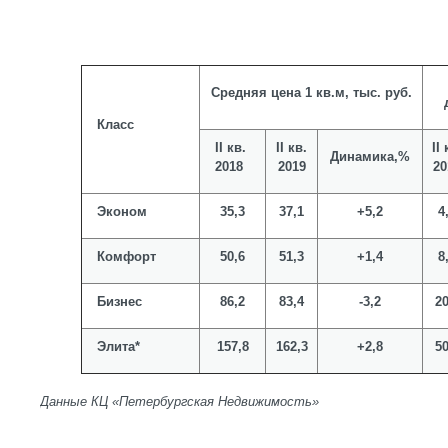
Средняя цена 1 кв.м, тыс. руб.
Класс
II кв.
II кв.
II 
Динамика,%
2018
2019
20
Эконом
35,3
37,1
+5,2
4
Комфорт
50,6
51,3
+1,4
8
Бизнес
86,2
83,4
-3,2
20
Элита*
157,8
162,3
+2,8
50
Данные КЦ «Петербургская Недвижимость»