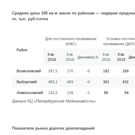
Средние цены 100 кв.м земли по районам — лидерам предложе
го, тыс. руб./сотка
Для постоянного проживания
Условно постоя
(ИЖС)
проживание (ДНП
Район
II кв.
II кв.
II кв.
II кв.
Динамика,%
Дин
2018
2019
2018
2019
Всеволожский
287,5
270
-6
182
166
Выборгский
485,1
483
-0
361
432
Ломоносовский
143,2
139
-3
89
94
Данные КЦ «Петербургская Недвижимость»
Показатели рынка дорогих домовладений