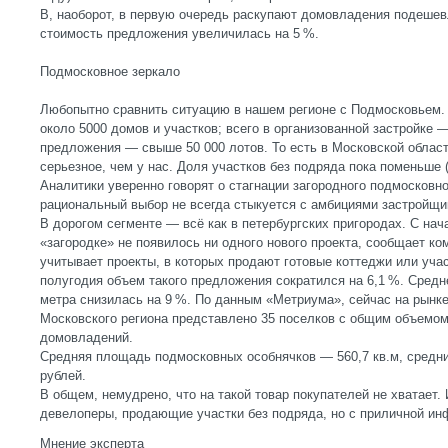
В, наоборот, в первую очередь раскупают домовладения подешев
стоимость предложения увеличилась на 5 %.
Подмосковное зеркало
Любопытно сравнить ситуацию в нашем регионе с Подмосковьем.
около 5000 домов и участков; всего в организованной застройке 
предложения — свыше 50 000 лотов. То есть в Московской облас
серьезное, чем у нас. Доля участков без подряда пока поменьше (
Аналитики уверенно говорят о стагнации загородного подмосковног
рациональный выбор не всегда стыкуется с амбициями застройщи
В дорогом сегменте — всё как в петербургских пригородах. С нач
«загородке» не появилось ни одного нового проекта, сообщает к
учитывает проекты, в которых продают готовые коттеджи или учас
полугодия объем такого предложения сократился на 6,1 %. Средн
метра снизилась на 9 %. По данным «Метриума», сейчас на рынк
Московского региона представлено 35 поселков с общим объемо
домовладений.
Средняя площадь подмосковных особнячков — 560,7 кв.м, средн
рублей.
В общем, немудрено, что на такой товар покупателей не хватает.
девелоперы, продающие участки без подряда, но с приличной ин
Мнение эксперта