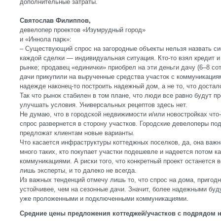
дополнительные затраты.
Святослав Филиппов,
девелопер проектов «Изумрудный город»
и «Иннола парк»:
– Существующий спрос на загородные объекты нельзя назвать с
каждой сделки — индивидуальная ситуация. Кто-то взял кредит и
рынке; продавец «единички» приобрел на эти деньги дачу (6–8 со
дачи прикупили на вырученные средства участок с коммуникация
надежде наконец-то построить надежный дом, а не то, что достал
Так что рынок стабилен в том плане, что люди все равно будут пр
улучшать условия. Универсальных рецептов здесь нет.
Не думаю, что в городской недвижимости и/или новостройках что-
спрос развернется в сторону участков. Городские девелоперы под
предложат клиентам новые варианты.
Что касается инфраструктуры коттеджных поселков, да, она важн
много таких, кто покупает участки подешевле и надеется потом ка
коммуникациями. А риски того, что конкретный проект останется в
лишь эксперты, и то далеко не всегда.
Из важных тенденций отмечу лишь то, что спрос на дома, пригод
устойчивее, чем на сезонные дачи. Значит, более надежными буд
уже проложенными и подключенными коммуникациями.
Средние цены предложения коттеджей/участков с подрядом 