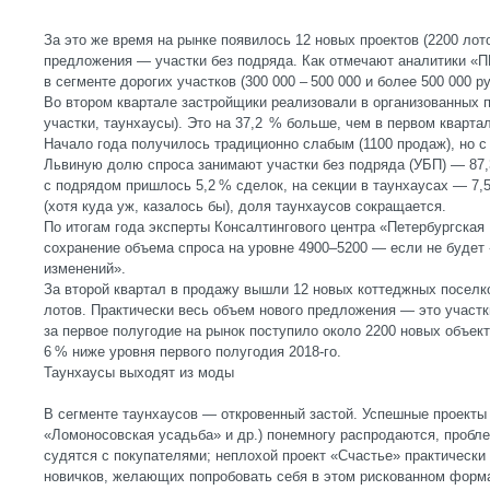
За это же время на рынке появилось 12 новых проектов (2200 лот
предложения — участки без подряда. Как отмечают аналитики «П
в сегменте дорогих участков (300 000 – 500 000 и более 500 000 ру
Во втором квартале застройщики реализовали в организованных п
участки, таунхаусы). Это на 37,2 % больше, чем в первом квартал
Начало года получилось традиционно слабым (1100 продаж), но с
Львиную долю спроса занимают участки без подряда (УБП) — 87,3
с подрядом пришлось 5,2 % сделок, на секции в таунхаусах — 7,
(хотя куда уж, казалось бы), доля таунхаусов сокращается.
По итогам года эксперты Консалтингового центра «Петербургска
сохранение объема спроса на уровне 4900–5200 — если не будет
изменений».
За второй квартал в продажу вышли 12 новых коттеджных поселко
лотов. Практически весь объем нового предложения — это участк
за первое полугодие на рынок поступило около 2200 новых объект
6 % ниже уровня первого полугодия 2018-го.
Таунхаусы выходят из моды
В сегменте таунхаусов — откровенный застой. Успешные проекты
«Ломоносовская усадьба» и др.) понемногу распродаются, пробл
судятся с покупателями; неплохой проект «Счастье» практически
новичков, желающих попробовать себя в этом рискованном форма