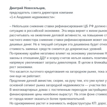
Дмитрий Новосельцев,
председатель совета директоров компании
«1-я Академия недвижимости»:
– Небольшое снижение ставки рефинансирования ЦБ РФ должно 
ситуацию в российской экономике. Эта мера вернет к жизни рыно
рассчитывать на оживление деловой активности, на повышение с
частного инвестора снижение ставки рефинансирования может оз
дешевых денег. Но в текущей ситуации эта дешевизна будет отно
стоимость заемных средств снизится до докризисных уровней.
По-прежнему крайне негативно влияет на экономику увеличение Н
законы в отношении ДДУ и эскроу-счетов нельзя назвать позитивн
напрямую увеличивают затраты девелоперов. В целом в ближайше
рост экономики.
Что касается льготного кредитования на загородном рынке, пока 
они еще не работают.
Продление дачной амнистии, скорее, на руку тем, кто уже купил 
основной сегмент рынка загородной недвижимости — участки без 
В многоквартирных домах с постепенным переходом застройщиков
финансирование цены неизбежно вырастут. На этом фоне стоимос
от города может оказаться более привлекательной.
Но одновременно растет и значимость инфраструктуры КП: дорог, 