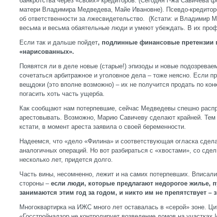
банкротства через «своих» кредиторов. (Сегодня г-жа Савичева
матери Владимира Медведева, Майе Ивановне). Псевдо-кредитор
об ответственности за лжесвидетельство. (Кстати: и Владимир 
весьма и весьма обаятельные люди и умеют убеждать. В их профе
Если так и дальше пойдет
, подлинные финансовые претензии п
«нарисованных».
Появятся ли в деле новые (старые!) эпизоды и новые подозреваем
сочетаться арбитражное и уголовное дела – тоже неясно. Если п
вещдоки (это вполне возможно) – их не получится продать по кон
погасить хоть часть ущерба.
Как сообщают нам потерпевшие, сейчас Медведевы спешно распр
арестовывать. Возможно, Марию Савичеву сделают крайней. Тем б
кстати, в момент ареста заявила о своей беременности.
Надеемся, что «дело «Филина» и соответствующая огласка сдел
аналогичных операций. Но вот разбираться с «хвостами», со сд
несколько лет, придется долго.
Часть вины, несомненно, лежит и на самих потерпевших. Вписал
стороны –
если люди, которые предлагают недорогое жилье, п
занимаются этим год за годом, и никто им не препятствует – 
Многоквартирка на ИЖС много лет оставалась в «серой» зоне. Ци
«Госстройнадзор не контролирует возведение домов на участках 