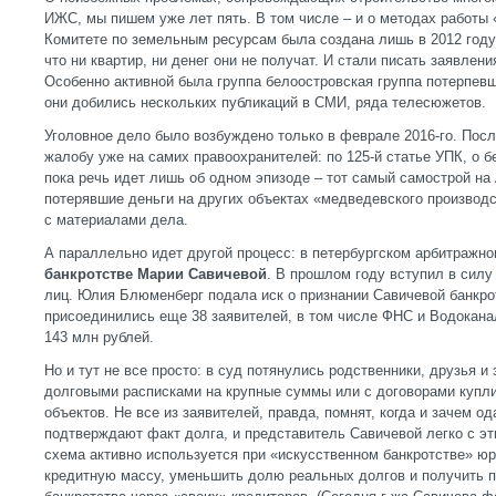
ИЖС, мы пишем уже лет пять. В том числе – и о методах работы 
Комитете по земельным ресурсам была создана лишь в 2012 году.
что ни квартир, ни денег они не получат. И стали писать заявлен
Особенно активной была группа белоостровская группа потерпевш
они добились нескольких публикаций в СМИ, ряда телесюжетов
Уголовное дело было возбуждено только в феврале 2016-го. Посл
жалобу уже на самих правоохранителей: по 125-й статье УПК, о б
пока речь идет лишь об одном эпизоде – тот самый самострой на
потерявшие деньги на других объектах «медведевского производс
с материалами дела.
А параллельно идет другой процесс: в петербургском арбитражн
банкротстве Марии Савичевой
. В прошлом году вступил в силу
лиц. Юлия Блюменберг подала иск о признании Савичевой банкро
присоединились еще 38 заявителей, в том числе ФНС и Водокана
143 млн рублей.
Но и тут не все просто: в суд потянулись родственники, друзья и 
долговыми расписками на крупные суммы или с договорами куп
объектов. Не все из заявителей, правда, помнят, когда и зачем 
подтверждают факт долга, и представитель Савичевой легко с эт
схема активно используется при «искусственном банкротстве» юр
кредитную массу, уменьшить долю реальных долгов и получить 