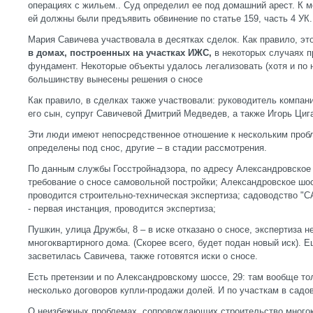
операциях с жильем.. Суд определил ее под домашний арест. К 
ей должны были предъявить обвинение по статье 159, часть 4 УК.
Мария Савичева участвовала в десятках сделок. Как правило, эт
в домах, построенных на участках ИЖС,
в некоторых случаях 
фундамент. Некоторые объекты удалось легализовать (хотя и по 
большинству вынесены решения о сносе
Как правило, в сделках также участвовали: руководитель комп
его сын, супруг Савичевой Дмитрий Медведев, а также Игорь Циг
Эти люди имеют непосредственное отношение к нескольким проб
определены под снос, другие – в стадии рассмотрения.
По данным службы Госстройнадзора, по адресу Александровское 
требование о сносе самовольной постройки; Александровское шосс
проводится строительно-техническая экспертиза; садоводство "СА
- первая инстанция, проводится экспертиза;
Пушкин, улица Дружбы, 8 – в иске отказано о сносе, экспертиза 
многоквартирного дома. (Скорее всего, будет подан новый иск). 
засветилась Савичева, также готовятся иски о сносе.
Есть претензии и по Александровскому шоссе, 29: там вообще то
несколько договоров купли-продажи долей. И по участкам в сад
О неизбежных проблемах, сопровождающих строительство многок