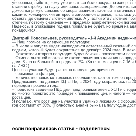
уверенные, либо те, кому уже деваться было некуда на заверша
ставили стройку на паузу или вовсе замораживали. Дополнительн
домов напрямую связано со сворачиванием льготных ипотечных пр
какой-то коммерческий интерес в загородной стройке, пытались у
объекты до отмены льготной ипотеки. А участки эти льготные пр
степени, поэтому снижение — в пределах арифметической погре
Надеюсь, в ближайшие год-два провала не будет, но время на а
понадобится.
Дмитрий Новосельцев, руководитель «1-й Академии недвижи
— Наш прогноз на следующее полугодие:
– В июле и августе будет наблюдаться естественный сезонный сп
подъем, который будет сохраняться до декабря 2024 года. В дека
– Показатели второго полугодия будут близки к показателям перво
– Отмена льготной ипотеки не окажет заметного влияния на прод
доля была небольшой, в пределах 7%. (За пять месяцев в СПб и
на ИЖС.)
Цены на участки будут расти по следующим причинам:
– серьезная инфляция;
– количество новых коттеджных поселков отстает от темпов прода
Предложение, по данным КЦ «ПН», в 2024 году сократилось на 2
периодом прошлого года;
– предстоит введение НДС для предпринимателей с УСН и с годо
во многих проектах это приведет к повышению цен, и налоги — н
роста цен.
Я полагаю, что рост цен на участки в удачных локациях с хорош
год составит от 30%. (Полностью анализ рынка за полугодие доступе
если понравилась статья - п
оделитесь: