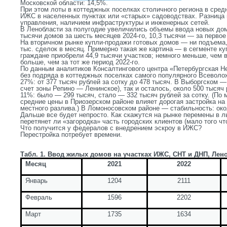
Московской области: 14,5%.
При этом лоты в коттеджных поселках столичного региона в сред
ИЖС в населенных пунктах или «старых» садоводствах. Разница 
управления, наличием инфраструктуры и инженерных сетей.
В Ленобласти за полугодие увеличились объемы ввода новых дом
тысячи домов за шесть месяцев 2024-го, 10,3 тысячи — за первое
На вторичном рынке купли-продажи готовых домов — ни подъема, н
тыс. сделок в месяц. Примерно такая же картина — в сегменте ку
граждане приобрели 44,9 тысячи участков; немного меньше, чем 
больше, чем за тот же период 2022-го.
По данным аналитиков Консалтингового центра «Петербургская Н
без подряда в коттеджных поселках самого популярного Всеволож
27%: от 377 тысяч рублей за сотку до 478 тысяч. В Выборгском — 
счет зоны Репино — Ленинское), так и осталось, около 500 тысяч
11%: было — 299 тысяч, стало — 332 тысяч рублей за сотку. (По
средние цены в Приозерском районе влияет дорогая застройка н
местного разлива.) В Ломоносовском районе — стабильность: око
Дальше все будет непросто. Как скажутся на рынке перемены в л
перетянет ли «загородка» часть городских клиентов (мало того чт
Что получится у федералов с внедрением эскроу в ИЖС?
Перестройка потребует времени.
Табл. 1. Ввод жилых домов на участках ИЖС, СНТ и ДНП, Лено
Месяц
2021
2022
Январь
1204
2111
Февраль
1596
2202
Март
1735
1634