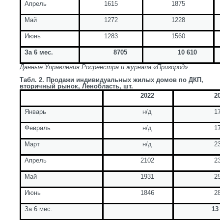
Апрель
1615
1875
Май
1272
1228
Июнь
1283
1560
За 6 мес.
8705
10 610
Данные Управления Росреестра и журнала «Пригород»
Табл. 2. Продажи индивидуальных жилых домов по ДКП,
вторичный рынок, Ленобласть, шт.
2022
2
Январь
н/д
1
Февраль
н/д
1
Март
н/д
2
Апрель
2102
2
Май
1931
2
Июнь
1846
2
За 6 мес.
13