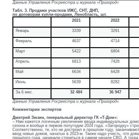
Данные Управления Росреестра и журнала «Пригород»
Табл. 3. Продажи участков ИЖС, СНТ, ДНП,
по договорам купли-продажи, Ленобласть, шт.
2021
2022
Январь
3339
3291
Февраль
4637
4714
Март
5422
6804
Апрель
6813
7428
Май
6634
6428
Июнь
5639
8282
За 6 мес.
32 484
36 947
Данные Управления Росреестра и журнала «Пригород»
Комментарии экспертов
Дмитрий Зюзин, генеральный директор ГК «Т-Дом»:
– Нам кажется логичным увеличение ввода индивидуальных домов
сезона и вообще в первом полугодии 2024 года. «Загородку» стро
Соответственно, те, кто не достроил в прошлом году, заканчивают
ввод новых домов, начатых в 2023-м. Также надо учесть, что дом
прошлого года, начинали строиться в самом начале СВО. А тогда