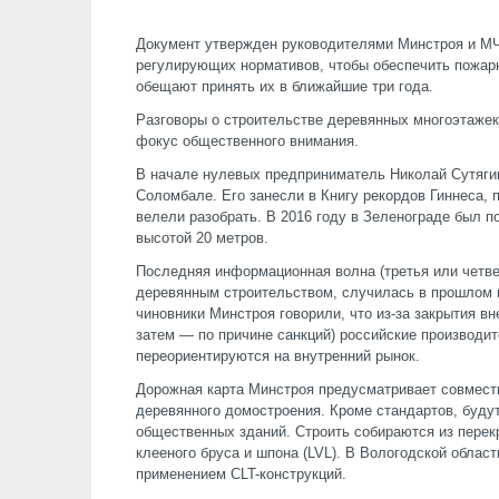
Документ утвержден руководителями Минстроя и МЧ
регулирующих нормативов, чтобы обеспечить пожар
обещают принять их в ближайшие три года.
Разговоры о строительстве деревянных многоэтажек 
фокус общественного внимания.
В начале нулевых предприниматель Николай Сутяги
Соломбале. Его занесли в Книгу рекордов Гиннеса, 
велели разобрать. В 2016 году в Зеленограде был
высотой 20 метров.
Последняя информационная волна (третья или четве
деревянным строительством, случилась в прошлом го
чиновники Минстроя говорили, что из-за закрытия в
затем — по причине санкций) российские производи
переориентируются на внутренний рынок.
Дорожная карта Минстроя предусматривает совмест
деревянного домостроения. Кроме стандартов, буду
общественных зданий. Строить собираются из перек
клееного бруса и шпона (LVL). В Вологодской облас
применением CLT-конструкций.