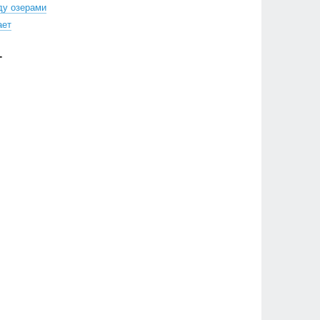
ду озерами
ает
Г