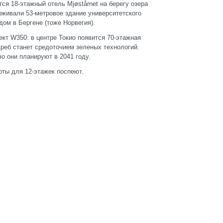
я 18-этажный отель Mjøstårnet на берегу озера
рживали 53-метровое здание университетского
ом в Бергене (тоже Норвегия).
ект W350: в центре Токио появится 70-этажная
креб станет средоточием зеленых технологий.
о они планируют в 2041 году.
рты для 12-этажек поспеют.