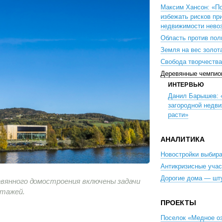
Максим Хансон: «П
избежать рисков пр
недвижимости нево
Область против пол
Земля на вес золот
Свобода творчества
Деревянные чемпио
ИНТЕРВЬЮ
Данил Барышев: 
загородной недв
расти»
АНАЛИТИКА
Новостройки выбира
Антикризисные учас
Дорогие дома — шт
евянного домостроения включены задачи
этажей.
ПРОЕКТЫ
Поселок «Медное оз