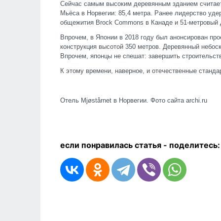
Сейчас самым высоким деревянным зданием считаетс
Мьёса в Норвегии: 85,4 метра. Ранее лидерство уде
общежития Brock Commons в Канаде и 51-метровый д
Впрочем, в Японии в 2018 году был анонсирован про
конструкция высотой 350 метров. Деревянный небос
Впрочем, японцы не спешат: завершить строительств
К этому времени, наверное, и отечественные станда
Отель Mjøstårnet в Норвегии. Фото сайта archi.ru
если понравилась статья - п
оделитесь: