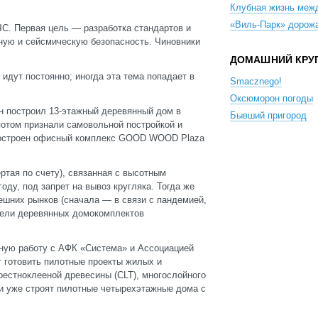
Клубная жизнь меж
«Виль-Парк» дорож
С. Первая цель — разработка стандартов и
ную и сейсмическую безопасность. Чиновники
ДОМАШНИЙ КРУ
идут постоянно; иногда эта тема попадает в
Smacznego!
Оксюморон погоды
н построил 13-этажный деревянный дом в
Бывший пригород
потом признали самовольной постройкой и
 построен офисный комплекс GOOD WOOD Plaza
ртая по счету), связанная с высотным
ду, под запрет на вывоз кругляка. Тогда же
нешних рынков (сначала — в связи с пандемией,
тели деревянных домокомплектов
ную работу с АФК «Система» и Ассоциацией
т готовить пилотные проекты жилых и
рестноклееной древесины (CLT), многослойного
ти уже строят пилотные четырехэтажные дома с