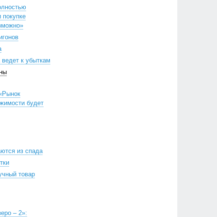
олностью
и покупке
зможно»
игонов
а
 ведет к убыткам
ны
«Рынок
ижимости будет
ются из спада
тки
учный товар
еро – 2»: