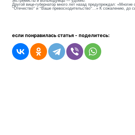
экстремисты и вольнодумцы — удобно.
Другой вице-губернатор много лет назад предупреждал: «Многие 
“
Отечество
”
и
“
Ваше превосходительство
”
…» К сожалению, до си
если понравилась статья - п
оделитесь: