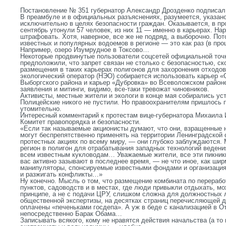
Постановление № 351 губернатор Александр Дрозденко подписал
В преамбуле и в официальных разъяснениях, разумеется, указано
исключительно в целях безопасности граждан. Оказывается, в пр
сентябрь утонули 57 человек, из них 11 — именно в карьерах. На
штрафовать. Хотя, наверное, все же не подряд, а выборочно. По
известных и популярных водоемов в регионе — это как раз (в пр
Например, озеро Изумрудное в Токсово…
Некоторые продвинутые пользователи соцсетей официальной точк
предположили, что запрет связан не столько с безопасностью, ск
размещения в таких карьерах полигонов для захоронения отходов
экологический оператор (НЭО) собирается использовать карьер 
Выборгского района и карьер «Дубровка» во Всеволожском районе
заявления и митинги, видимо, все-таки тревожат чиновников.
Активисты, местные жители и экологи в конце мая собирались ус
Полицейские никого не пустили. Но правоохранителям пришлось 
утомительно.
Интересный комментарий к протестам вице-губернатора Михаила 
Комитет правопорядка и безопасности.
«Если так называемые акционисты думают, что они, взращенные 
могут беспрепятственно применять на территории Ленинградской 
протестных акциях по всему миру, — они глубоко заблуждаются.
регион в полигон для отрабатывания западных технологий ведени
всем известным кукловодам… Уважаемые жители, все эти пикник
вас активно зазывают в последнее время, — не что иное, как ширм
манипуляторы, спонсируемые известными фондами и организация
и разжигать конфликты…»
Ну конечно. Мысль о том, что размещение комбината по перерабо
пунктов, садоводств и в местах, где люди привыкли отдыхать, м
принципе, а не с подачи ЦРУ, слишком сложна для должностных 
общественной экспертизы, на десятках страниц перечисляющей д
оплачены «печеньками госдепа». А уж в беде с канализацией в От
непосредственно Барак Обама…
Записывать всякого, кому не нравятся действия начальства (а то