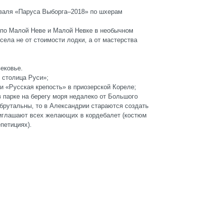
валя «Паруса Выборга–2018» по шхерам
 по Малой Неве и Малой Невке в необычном
села не от стоимости лодки, а от мастерства
ековье.
столица Руси»;
 «Русская крепость» в приозерской Кореле;
парке на берегу моря недалеко от Большого
 брутальны, то в Александрии стараются создать
риглашают всех желающих в кордебалет (костюм
петициях).