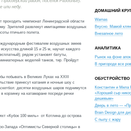
 Приозерский район, поселок Раздолье).
 или небу.
ДОМАШНИЙ КРУ
Warnas
т проходить чемпионат Ленинградской области
Вкусно. Мамой клян
ому. Зрителей развлекут имитациями воздушных
соты птичьего полета.
Внезапное лето
международным фестивалем воздушных змеев
АНАЛИТИКА
искусства длиной 15 и 25 м, научат каждого
есплатный); рядом установят батуты,
Рынок на фоне апо
 миниатюрных моделей танков, тир. Пройдут
В пригороде все ро
обы побывать в Великих Луках на XXIII
ОБУСТРОЙСТВО
ьствие принесут катания и ночные шоу с
Константин и Мила 
баскетбол: десятки воздушных шаров поднимутся
«Хороший сыр никог
 в корзинку на катамаране посреди речки
дешевым»
Дверь в лето — «П
Brain Design для ди
яхт «Кубок 100 миль» от Котлина до острова
С пылу с жару
ро-Запада «Оптимисты Северной столицы» в