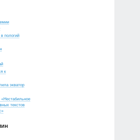
ремии
»
 в пологий
н
ай
я к
лила экватор
 «Нестабильное
вных текстов
с»
ЛИН