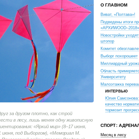
О ГЛАВНОМ
Виват, «Полтава»!
Подведены итоги п
«АРХИWOOD–2018
Новостройки уходят
штопор
Комитет обезглавле
Выборг похорошеет
Миллиардный урож
Область примеряетс
Университету
Малоэтажка перева
ИНТЕРВЬЮ
Юлия Самсонова:
качество нормати
тормозит прогрес
уг за другом плотно, как строй
вести в лесу, лишь меняя одну живописную
СПОРТ: АДРЕНА
ентирования: «Яркий мир» (8–17 июня,
1 июня, под Выборгом), «Мемориал М.
Месяц в лесу