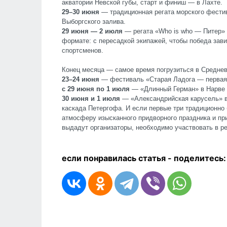
акватории Невской губы, старт и финиш — в Лахте.
29–30 июня
— традиционная регата морского фести
Выборгского залива.
29 июня — 2 июля
— регата «Who is who — Питер»
формате: с пересадкой экипажей, чтобы победа зави
спортсменов.
Конец месяца — самое время погрузиться в Среднев
23–24 июня
— фестиваль «Старая Ладога — первая 
с 29 июня по 1 июля
— «Длинный Герман» в Нарве и
30 июня и 1 июля
— «Александрийская карусель» в 
каскада Петергофа. И если первые три традиционно
атмосферу изысканного придворного праздника и п
выдадут организаторы, необходимо участвовать в ре
если понравилась статья - п
оделитесь: