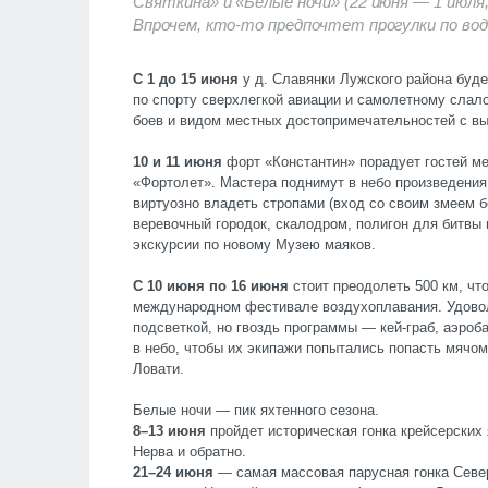
Святкина» и «Белые ночи» (22 июня — 1 июля,
Впрочем, кто-то предпочтет прогулки по воде
С 1 до 15 июня
у д. Славянки Лужского района буде
по спорту сверхлегкой авиации и самолетному слал
боев и видом местных достопримечательностей с вы
10 и 11 июня
форт «Константин» порадует гостей 
«Фортолет». Мастера поднимут в небо произведения 
виртуозно владеть стропами (вход со своим змеем б
веревочный городок, скалодром, полигон для битвы
экскурсии по новому Музею маяков.
С 10 июня по 16 июня
стоит преодолеть 500 км, чт
международном фестивале воздухоплавания. Удовол
подсветкой, но гвоздь программы — кей-граб, аэро
в небо, чтобы их экипажи попытались попасть мячом
Ловати.
Белые ночи — пик яхтенного сезона.
8–13 июня
пройдет историческая гонка крейсерских 
Нерва и обратно.
21–24 июня
— самая массовая парусная гонка Севе