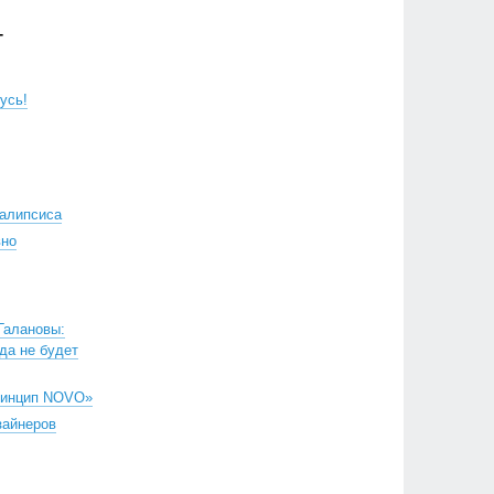
Г
усь!
калипсиса
вно
Галановы:
да не будет
ринцип NOVO»
зайнеров