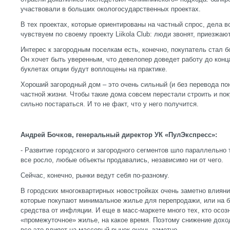
участвовали в больших окологосударственных проектах.
В тех проектах, которые ориентированы на частный спрос, дела в
чувствуем по своему проекту Liikola Club: люди звонят, приезжаю
Интерес к загородным поселкам есть, конечно, покупатель стал 
Он хочет быть уверенным, что девелопер доведет работу до конц
буклетах опции будут воплощены на практике.
Хороший загородный дом – это очень сильный (и без перевода по
частной жизни. Чтобы такие дома совсем перестали строить и пок
сильно постараться. И то не факт, что у него получится.
Андрей Бочков, генеральный директор УК «ПулЭкспресс»:
- Развитие городского и загородного сегментов шло параллельно т
все росло, любые объекты продавались, независимо ни от чего.
Сейчас, конечно, рынки ведут себя по-разному.
В городских многоквартирных новостройках очень заметно влияни
которые покупают минимальное жилье для перепродажи, или на б
средства от инфляции. И еще в масс-маркете много тех, кто осоз
«промежуточное» жилье, на какое время. Поэтому снижение доход
все это влияет на массовый рынок очень заметно.