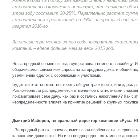
Рынок входит в полосу затяжного спада. Аналитики ре
строительного комплекса полагают, что снижение объ
этом году составит 20-25%. Параллельно растет сумма
строительных организаций: на 25% - за прошлый год, плю
квартал 2016-го.
За первые три месяца этого года прекратили существ
компаний – вдвое больше, чем за весь 2015 год.
Но загородный сегмент всегда существовал немного наособицу. И
оборачивался снижением спроса на загородные дома, и общий по
увеличению сделок с особняками и участками.
Будет ли этот сегмент повторять общую траекторию, или здесь ра
Равномерно ли распределяется отмеченное статистиками снижени
присматривает себе дачу, как раз и остались накопления? Как си
неопределенности влияет на принятие решений о крупных покупк
Дмитрий Майоров, генеральный директор компании «Русь: НТ
- Загородный рынок, конечно, имеет свои особенности - в сравнен
класс» или даже выше. Но и он неоднороден: есть менее дорогие 