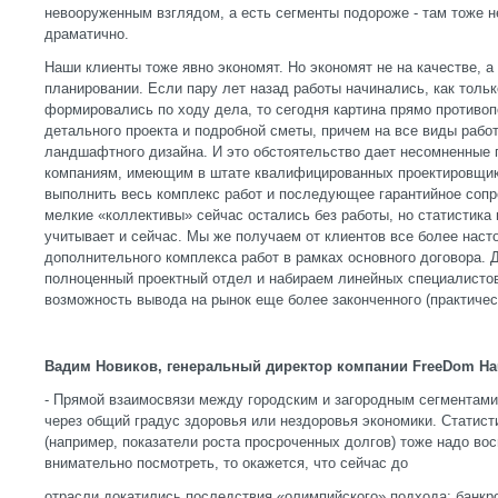
невооруженным взглядом, а есть сегменты подороже - там тоже н
драматично.
Наши клиенты тоже явно экономят. Но экономят не на качестве, а
планировании. Если пару лет назад работы начинались, как тольк
формировались по ходу дела, то сегодня картина прямо противоп
детального проекта и подробной сметы, причем на все виды работ
ландшафтного дизайна. И это обстоятельство дает несомненны
компаниям, имеющим в штате квалифицированных проектировщик
выполнить весь комплекс работ и последующее гарантийное сопр
мелкие «коллективы» сейчас остались без работы, но статистика 
учитывает и сейчас. Мы же получаем от клиентов все более нас
дополнительного комплекса работ в рамках основного договора.
полноценный проектный отдел и набираем линейных специалистов
возможность вывода на рынок еще более законченного (практичес
Вадим Новиков, генеральный директор компании
FreeDom
Ha
- Прямой взаимосвязи между городским и загородным сегментами 
через общий градус здоровья или нездоровья экономики. Статист
(например, показатели роста просроченных долгов) тоже надо во
внимательно посмотреть, то окажется, что сейчас до
отрасли докатились последствия «олимпийского» подхода: банкро