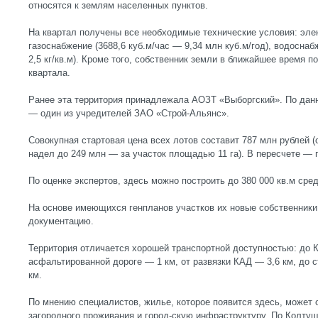
относятся к землям населенных пунктов.
На квартал получены все необходимые технические условия: элек
газоснабжение (3688,6 куб.м/час — 9,34 млн куб.м/год), водосна
2,5 кг/кв.м). Кроме того, собственник земли в ближайшее время п
квартала.
Ранее эта территория принадлежала АОЗТ «Выборгский». По да
— один из учредителей ЗАО «Строй-Альянс».
Совокупная стартовая цена всех лотов составит 787 млн рублей (
надел до 249 млн — за участок площадью 11 га). В пересчете — п
По оценке экспертов, здесь можно построить до 380 000 кв.м сре
На основе имеющихся генпланов участков их новые собственники
документацию.
Территория отличается хорошей транспортной доступностью: до 
асфальтированной дороге — 1 км, от развязки КАД — 3,6 км, до 
км.
По мнению специалистов, жилье, которое появится здесь, может
загородного проживания и город-скую инфраструктуру. По Колту