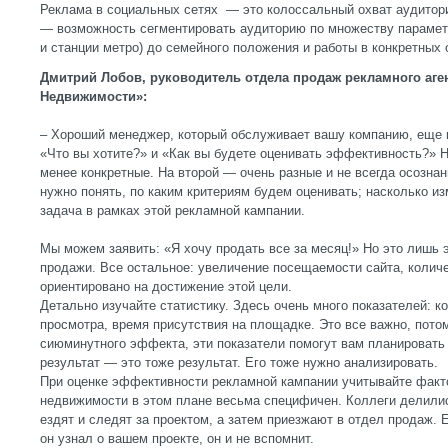
Реклама в социальных сетях — это колоссальный охват аудитори
— возможность сегментировать аудиторию по множеству параметр
и станции метро) до семейного положения и работы в конкретных 
Дмитрий Лобов, руководитель отдела продаж рекламного аге
Недвижимости»:
– Хороший менеджер, который обслуживает вашу компанию, еще н
«Что вы хотите?» и «Как вы будете оценивать эффективность?» Н
менее конкретные. На второй — очень разные и не всегда осознан
нужно понять, по каким критериям будем оценивать; насколько и
задача в рамках этой рекламной кампании.
Мы можем заявить: «Я хочу продать все за месяц!» Но это лишь
продажи. Все остальное: увеличение посещаемости сайта, колич
ориентировано на достижение этой цели.
Детально изучайте статистику. Здесь очень много показателей: к
просмотра, время присутствия на площадке. Это все важно, пото
сиюминутного эффекта, эти показатели помогут вам планировать
результат — это тоже результат. Его тоже нужно анализировать.
При оценке эффективности рекламной кампании учитывайте факт
недвижимости в этом плане весьма специфичен. Коллеги делилис
ездят и следят за проектом, а затем приезжают в отдел продаж. 
он узнал о вашем проекте, он и не вспомнит.