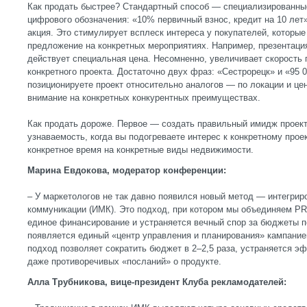
Как продать быстрее? Стандартный способ — специализированны
цифрового обозначения: «10% первичный взнос, кредит на 10 лет
акция. Это стимулирует всплеск интереса у покупателей, которы
предложение на конкретных мероприятиях. Например, презентаци
действует специальная цена. Несомненно, увеличивает скорость
конкретного проекта. Достаточно двух фраз: «Сестрорецк» и «95 0
позиционируете проект относительно аналогов — по локации и це
внимание на конкретных конкурентных преимуществах.
Как продать дороже. Первое — создать правильный имидж проек
узнаваемость, когда вы подогреваете интерес к конкретному прое
конкретное время на конкретные виды недвижимости.
Марина Евдокова, модератор конференции:
– У маркетологов не так давно появился новый метод — интегри
коммуникации (ИМК). Это подход, при котором мы объединяем PR,
единое финансирование и устраняется вечный спор за бюджеты 
появляется единый «центр управления и планирования» кампание
подход позволяет сократить бюджет в 2–2,5 раза, устраняется э
даже противоречивых «посланий» о продукте.
Алла Трубникова, вице-президент Клуба рекламодателей: