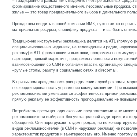
– Традиционно в рамках ИМК выделяют четыре основных средств
формирование общественного мнения, персональные продажи, ст
жилье — это товар предварительного выбора и длительного поль
Прежде чем вводить в своей компании ИМК, нужно четко оценить
материальные ресурсы, специфику продукта — и вы-брать оптим
Традиционно инструменты рекламщика делятся на ATL (прямую ре
специализированных изданиях, на телевидении и радио, наружну
рекламу) и BTL (промо-акции и выставки, программы по стимулир
партнеров; прямой маркетинг; программы лояльности покупателей
взаимоотношения со СМИ и органами власти, организацию специ
«руглые столы, работу в социальных сетях и direct-mail.
В привычном «раздельном» распределении служб рекламы, марке
нескоординированность управления коммуникациями. При высокой
рекламоносителей уменьшается эффективность прямой рекламы.
прямую рекламу ее эффективность пропорционально не повышае
Потребитель пресыщен одинаковыми предложениями и не может в
рекламоносители выбирают без учета целевой аудитории, и это д
обращений. Они перегружают отдел продаж, но не конвертируютс
видов рекламоносителей (в СМИ и наружная реклама) не позволя
характеристик продуктов и заинтересовать его. Именно поэтому 