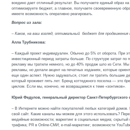
воедино дает отличный результат. Вы получаете единый образ на
оптимизируете бюджет, а главное, получаете своевременную обр
имеете возможность оперативно реагировать.
Вопрос из зала:
– Каков, на ваш взгляд, оптимальный бюджет для продвижения
Алла Трубникова:
– Каждый проект индивидуален. Обычно до 5% от оборота. При эт
инвестиционный период затраты больше. По структуре затрат по п
рекламу мы тратили немного, но до 40% продаж шло из Сети. Мы
рекламы, но делали акцент на печатных изданиях, которые ориен
еще один аспект. Нужно задуматься, стоит ли тратить большие д
который проживет пять лет. Бренд коттеджного поселка — это б
циклом. Если мы, конечно, не возвращаемся к теме «зонтиков».
Юрий Федулов, генеральный директор Санкт-Петербургского
– В Интернете можно найти покупателей любых категорий домов.
свой сайт. Какие каналы мы можем для этого использовать? Пере
медийные возможности; маркетинг в социальных медиа; скрытый и
трафика; PR в Online-СМИ; e-mail-маркетинг; возможности YouTub