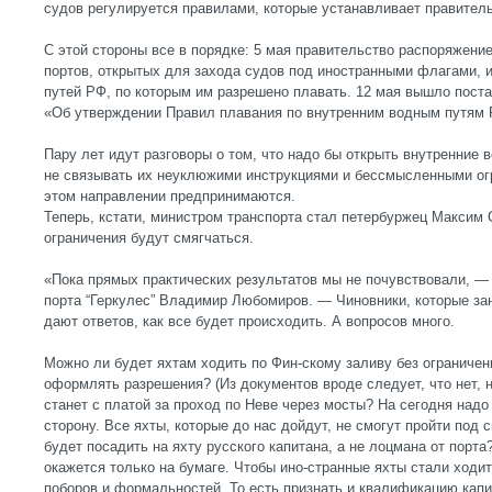
судов регулируется правилами, которые устанавливает правител
С этой стороны все в порядке: 5 мая правительство распоряжени
портов, открытых для захода судов под иностранными флагами, 
путей РФ, по которым им разрешено плавать. 12 мая вышло пос
«Об утверждении Правил плавания по внутренним водным путям
Пару лет идут разговоры о том, что надо бы открыть внутренние
не связывать их неуклюжими инструкциями и бессмысленными огр
этом направлении предпринимаются.
Теперь, кстати, министром транспорта стал петербуржец Максим 
ограничения будут смягчаться.
«Пока прямых практических результатов мы не почувствовали, —
порта “Геркулес” Владимир Любомиров. — Чиновники, которые за
дают ответов, как все будет происходить. А вопросов много.
Можно ли будет яхтам ходить по Фин-скому заливу без ограничен
оформлять разрешения? (Из документов вроде следует, что нет, н
станет с платой за проход по Неве через мосты? На сегодня надо
сторону. Все яхты, которые до нас дойдут, не смогут пройти по
будет посадить на яхту русского капитана, а не лоцмана от порта
окажется только на бумаге. Чтобы ино-странные яхты стали ходить
поборов и формальностей. То есть признать и квалификацию капит