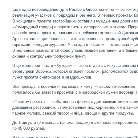
Еще одно нововведение (для Parabola Group, конечно — рынок э
реализация участков с подрядом и без него. В первых проектах 
В концепции проекта застройщики оставили чуждые нам дороги из 
«Изумрудный город») и обратились к малоросским мотивам. При
разработчиков проекта, напоминают пейзажи гоголевской Диканьк
Арт-составляющая поселка — это и деревянные дома ручной рубк
горшками, колодец-журавль. У въезда в поселок — мельница и с
В мельнице разместится офис управляющей компании, а в башне
охрана и контрольно-пропускной пункт.
В центральной части «Хутора» — зона отдыха с искусственным 
берегу реки Воронки, которая огибает поселок, расположатся оз
пункт проката снегоходов и квадроциклов.
Все проезды в поселке и подъезды к нему — асфальтированные. 
полагалось бы завести проселки с миргородской лужей посреди.)
«Фишка» проекта — собственная ферма с домашними животными и
домашним рестораном, стилизованным под харчевню, и магазином
парное молоко, свежий творог и яйца, овощи и другие продукты.
До 1 августа (3 месяца с начала продаж) в эко-поселке проводит
по 45 000 рублей.
Реализация только началась, а на сайте поселка уже отмечены 1