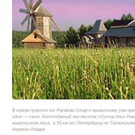
В новом проекте от Parabola Group к привычному уже п
один — «эко». Коттеджный эко-поселок «Хутор близ Из
живописного леса, в 55 км от Петербурга по Таллинском
деревни Извара.