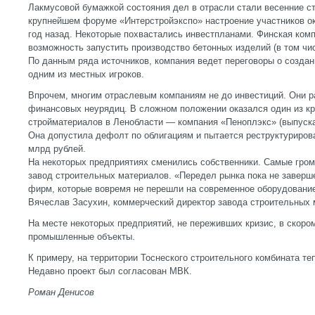
Лакмусовой бумажкой состояния дел в отрасли стали весенние с
крупнейшем форуме «Интерстройэкспо» настроение участников о
год назад. Некоторые похвастались инвестпланами. Финская комп
возможность запустить производство бетонных изделий (в том чи
По данным ряда источников, компания ведет переговоры о создан
одним из местных игроков.
Впрочем, многим отраслевым компаниям не до инвестиций. Они 
финансовых неурядиц. В сложном положении оказался один из к
стройматериалов в Ленобласти — компания «Пеноплэкс» (выпуск
Она допустила дефолт по облигациям и пытается реструктуриров
млрд рублей.
На некоторых предприятиях сменились собственники. Самые гром
завод строительных материалов. «Передел рынка пока не заверш
фирм, которые вовремя не перешли на современное оборудование
Вячеслав Засухин, коммерческий директор завода строительных
На месте некоторых предприятий, не переживших кризис, в скоро
промышленные объекты.
К примеру, на территории Тоснеского строительного комбината те
Недавно проект был согласован МВК.
Роман Денисов