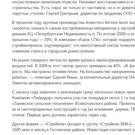
почувствовали оживление отрасли. Начинает восстанавливаться 
строительства. Есть спрос не только от частников, но и от девел
«круглых столов» Сергей Григорьев, директор по продажам ООО 
В прошлом году крупные производства ячеистого бетона были за
газобетон оказался самым востребованным материалом у застрой
данным КЦ «Петербургская Недвижимость»). По итогам 2008-го ег
прошлом году — 29%. В компании «Аэрок СПб», которая лидирует
стройматериала, подтверждают, что малоэтажный сектор позволи
снижение спроса в городском домостроении.
На рынке товарного бетона во время кризиса законсервированным
мощностей. В 2009-м этот сектор просел примерно на 40%. «В ф
росту. Мы настроены оптимистично. На большинстве замороженн
работы», — отмечает Сергей Янкин, исполнительный директор О
Заметно активизировались оконщики.
С начала года заявлено к реализации сразу несколько новых прое
Компания «Лабрадор» получила участок площадью около 1 га по
«Заневское сельское поселение» Всеволожского района. Проектн
кв.м светопрозрачных конструкций в год (из алюминия, дерева, П
этапов. Первые цеха должны заработать через год.
Другая фирма — «Стройком» (входит в группу «Стройком-ЗКМ») 
1500 окон в месяц в Гатчинском районе. Инвестиции составляют о