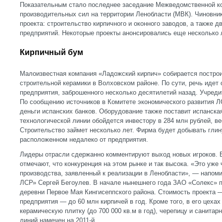
Показательным стало последнее заседание Межведомственной к
производительных сил на территории Ленобласти (МВК). Чиновни
проекта: строительство кирпичного и оконного заводов, а также
предприятий. Некоторые проекты анонсировались еще несколько 
Кирпичный бум
Малоизвестная компания «Ладожский кирпич» собирается построи
строительной керамики в Волховском районе. По сути, речь идет 
предприятия, заброшенного несколько десятилетий назад. Учред
По сообщению источников в Комитете экономического развития ЛО
деньги испанских банков. Оборудование также поставит испанска
технологической линии обойдется инвестору в 284 млн рублей, ве
Строительство займет несколько лет. Фирма будет добывать глин
расположенном недалеко от предприятия.
Лидеры отрасли сдержанно комментируют выход новых игроков.
отмечают, что конкуренция на этом рынке и так высока. «Это уже
производства, заявленный к реализации в Ленобласти», — напо
ЛСР» Сергей Бегоулев. В начале нынешнего года ЗАО «Солекс» п
деревни Первое Мая Кингисеппского района. Стоимость проекта 
предприятия — до 60 млн кирпичей в год. Кроме того, в его цеха
керамическую плитку (до 700 000 кв.м в год), черепицу и санитар
линий намечен на 2011-й.