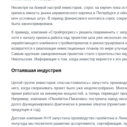
Несмотря на боевой настрой инвесторов, спрос на кирпич пока ос
кризиса емкость рынка керамического кирпича в Петербурге и обл
млн условных штук. В период финансового коллапса спрос сокра
была законсервирована.
К примеру, компания «Стройпрогресс» решила повременить с запу
хотя к началу кризиса работа над проектом шла уже несколько л
неработающего комбината стройматериалов и реконструировала и
возвратятся к реализации инвестиционных планов по мере улучше
Самым крупным замороженным проектом стало строительство кир
Никольском. Информации о том, когда инвестор вернется к его реа
Оттаявшая индустрия
Целой группе инвесторов «посчастливилось» запустить производс
него, когда сворачивать проект было уже нецелесообразно. Многие
время работали на минимуме мощностей, а теперь переводят про
Например, компания «Пенобетон-Пикалево» построила завод неско
долго функционировало фактически в режиме обкатки (проектная
продукции в год).
Датская компания H+H запустила производство газобетона в Лено
полугода мы посвятили развитию ассортимента, сертификации, п