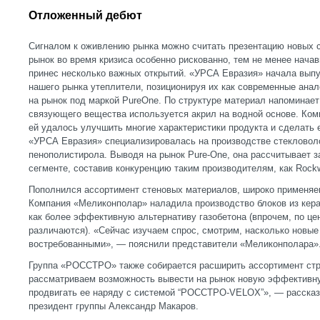
Отложенный дебют
Сигналом к оживлению рынка можно считать презентацию новых 
рынок во время кризиса особенно рискованно, тем не менее нача
принес несколько важных открытий. «УРСА Евразия» начала вып
нашего рынка утеплители, позиционируя их как современные ана
на рынок под маркой PureOne. По структуре материал напоминает
связующего вещества используется акрил на водной основе. Компа
ей удалось улучшить многие характеристики продукта и сделать 
«УРСА Евразия» специализировалась на производстве стекловоло
пенополистирола. Выводя на рынок Pure-One, она рассчитывает з
сегменте, составив конкуренцию таким производителям, как Rockw
Пополнился ассортимент стеновых материалов, широко применяе
Компания «Меликонполар» наладила производство блоков из кера
как более эффективную альтернативу газобетона (впрочем, по це
различаются). «Сейчас изучаем спрос, смотрим, насколько новы
востребованными», — пояснили представители «Меликонполара»
Группа «РОССТРО» также собирается расширить ассортимент ст
рассматриваем возможность вывести на рынок новую эффективн
продвигать ее наряду с системой “РОССТРО-VELOX”», — рассказа
президент группы Александр Макаров.