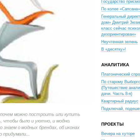
Государство присмо
По колее «Сапсана»
Генеральный директ
дом» Дмитрий Зюзи
класс сейчас психо
дезориентирован»
Неучтенная зелень
В «десятку»!
АНАЛИТИКА
Платонический спр
По старому Выборг
(Путешествие анали
дачи. Часть 8-я)
Квартирный радиус
Подключай, подеше
и почем можно построить или купить
, чтобы было и уютно, и модно.
ПРОЕКТЫ
 знаем о модных брендах, об иконах
 придумали...
Вечера на хуторе