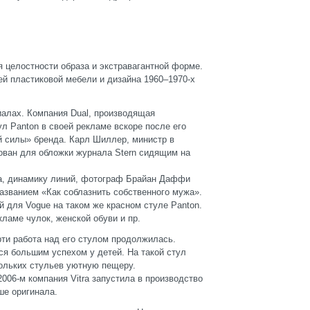
 целостности образа и экстравагантной форме.
ей пластиковой мебели и дизайна 1960–1970-х
иалах. Компания Dual, производящая
л Panton в своей рекламе вскоре после его
й силы» бренда. Карл Шиллер, министр в
ован для обложки журнала Stern сидящим на
а, динамику линий, фотограф Брайан Даффи
азванием «Как соблазнить собственного мужа».
 для Vogue на таком же красном стуле Panton.
ламе чулок, женской обуви и пр.
рти работа над его стулом продолжилась.
ся большим успехом у детей. На такой стул
кольких стульев уютную пещеру.
006-м компания Vitra запустила в производство
ше оригинала.