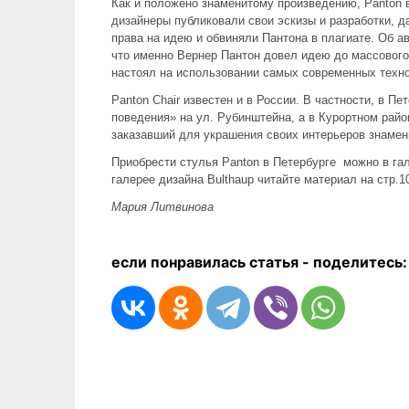
Как и положено знаменитому произведению, Panton 
дизайнеры публиковали свои эскизы и разработки, д
права на идею и обвиняли Пантона в плагиате. Об а
что именно Вернер Пантон довел идею до массового 
настоял на использовании самых современных техно
Panton Chair известен и в России. В частности, в П
поведения» на ул. Рубинштейна, а в Курортном райо
заказавший для украшения своих интерьеров знамен
Приобрести стулья Panton в Петербурге можно в гал
галерее дизайна Bulthaup читайте материал на стр.10
Мария Литвинова
если понравилась статья - п
оделитесь: