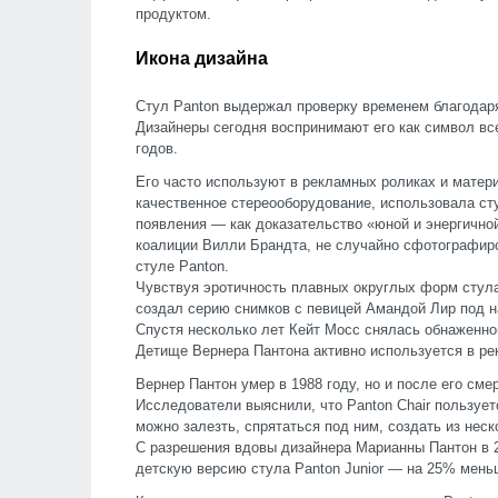
продуктом.
Икона дизайна
Стул Panton выдержал проверку временем благодаря
Дизайнеры сегодня воспринимают его как символ вс
годов.
Его часто используют в рекламных роликах и матер
качественное стереооборудование, использовала сту
появления — как доказательство «юной и энергично
коалиции Вилли Брандта, не случайно сфотографир
стуле Panton.
Чувствуя эротичность плавных округлых форм стул
создал серию снимков с певицей Амандой Лир под н
Спустя несколько лет Кейт Мосс снялась обнаженной
Детище Вернера Пантона активно используется в рек
Вернер Пантон умер в 1988 году, но и после его сме
Исследователи выяснили, что Panton Chair пользует
можно залезть, спрятаться под ним, создать из нес
С разрешения вдовы дизайнера Марианны Пантон в 2
детскую версию стула Panton Junior — на 25% мень