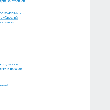
трит за стройкой
ор компании «Т-
н: «Средний
логически
ос
скому шоссе
тика в поисках
вело!