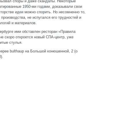
вызвал споры и даже скандалы. Некоторые
атированные 1950-ми годами, доказывали свои
вторстве идеи можно спорить. Но несомненно то,
производства, не испугался его трудностей и
логий и материалов.
етербурге ими обставлен ресторан «Правила
не скоро откроется новый СПА-центр, уже
итые стулья.
ерее bulthaup на Большой конюшенной, 2 (о
).