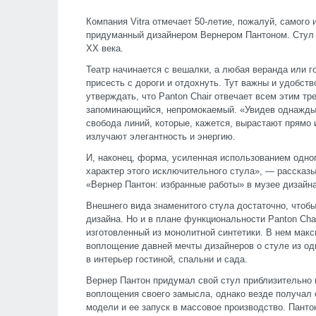
Компания Vitra отмечает 50-летие, пожалуй, самого и
придуманный дизайнером Вернером Пантоном. Стул P
XX века.
Театр начинается с вешалки, а любая веранда или г
присесть с дороги и отдохнуть. Тут важны и удобств
утверждать, что Panton Chair отвечает всем этим тр
запоминающийся, непромокаемый. «Увидев однажды, 
свобода линий, которые, кажется, вырастают прямо 
излучают элегантность и энергию.
И, наконец, форма, усиленная использованием одно
характер этого исключительного стула», — рассказ
«Вернер Пантон: избранные работы» в музее дизайна 
Внешнего вида знаменитого стула достаточно, чтобы
дизайна. Но и в плане функциональности Panton Chai
изготовленный из монолитной синтетики. В нем мак
воплощение давней мечты дизайнеров о стуле из од
в интерьер гостиной, спальни и сада.
Вернер Пантон придумал свой стул приблизительно 
воплощения своего замысла, однако везде получал о
модели и ее запуск в массовое производство. Панто