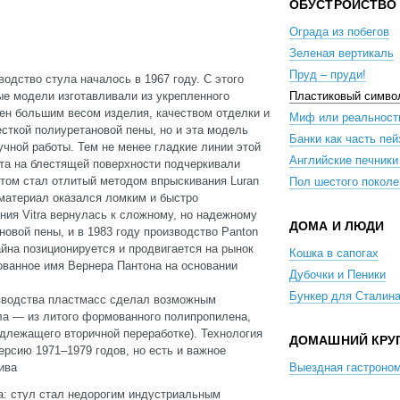
ОБУСТРОЙСТВО
Ограда из побегов
Зеленая вертикаль
Пруд – пруди!
одство стула началось в 1967 году. С этого
Пластиковый симво
ые модели изготавливали из укрепленного
ен большим весом изделия, качеством отделки и
Миф или реальност
есткой полиуретановой пены, но и эта модель
Банки как часть пе
учной работы. Тем не менее гладкие линии этой
Английские печники
ета на блестящей поверхности подчеркивали
нтом стал отлитый методом впрыскивания Luran
Пол шестого поколе
 материал оказался ломким и быстро
ния Vitra вернулась к сложному, но надежному
ДОМА И ЛЮДИ
овой пены, и в 1983 году производство Panton
айна позиционируется и продвигается на рынок
Кошка в сапогах
пованное имя Вернера Пантона на основании
Дубочки и Пеники
Бункер для Сталин
оизводства пластмасс сделал возможным
ула — из литого формованного полипропилена,
подлежащего вторичной переработке). Технология
ДОМАШНИЙ КРУ
рсию 1971–1979 годов, но есть и важное
Выездная гастроном
ива
а: стул стал недорогим индустриальным