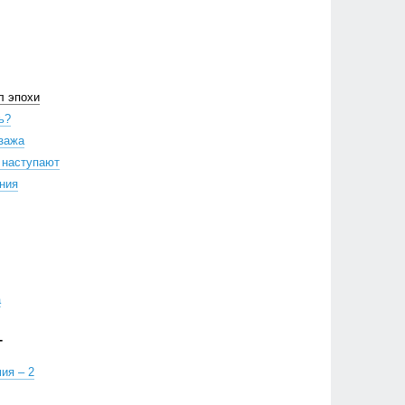
л эпохи
ь?
йзажа
 наступают
ния
а
Г
ия – 2