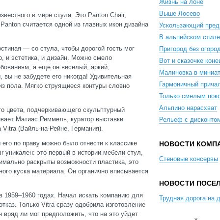
Жизнь на лоне
Выше Лосево
звестного в мире стула. Это Panton Chair,
anton считается одной из главных икон дизайна
Ускользающий пред
В альпийском стиле
остиная — со стула, чтобы дорогой гость мог
Пригород без огоро
о, и эстетика, и дизайн. Можно смело
Вот и сказочке коне
ебованиям, а еще он веселый, яркий,
Малиновка в миниа
вы не забудете его никогда! Удивительная
Гармоничный прича
из пола. Мягко струящиеся контуры словно
Только смелым пок
Альпино нарасхват
го цвета, подчеркивающего скульптурный
ывает Матиас Реммель, куратор выставки
Рельеф с дисконто
Vitra (Вайль-на-Рейне, Германия).
 его по праву можно было отнести к классике
НОВОСТИ КОМП
r уникален: это первый в истории мебели стул,
Стеновые консервы
симально раскрыты возможности пластика, это
ного куска материала. Он органично вписывается
НОВОСТИ ПОСЕ
в 1959–1960 годах. Начал искать компанию для
Трудная дорога на 
тказ. Только Vitra сразу одобрила изготовление
н вряд ли мог предположить, что на это уйдет