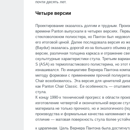
почти десять лет.
Четыре версии
Проектирование оказалось долгим и трудным. Произв
времени Panton выпускали в четырех версиях. Перв
стекловолокном полиэстера, но Пантон был недовол
его итоговой ценой. Далее последовала версия из ж
(Baydur) оказалась дорогой из-за большого объема р
версии, различная толщина каркаса и отражение св
скульптурные характеристики стула. Третьим вариа
S (ASA) из термопластикового полистерина, но этот
изнашивался. По инициативе Вернера Пантона компа
методу формовки с применением прочной полиуретан
Chair возобновилось. Эта версия для ценителей диз
как Panton Chair Classic. Ее особенность — отштам
стула.
К концу 1990-х технический прогресс в области пр
изготовление четвертой и окончательной версии ст
материала не только прочного, но и экологичного (
производства и формальные качества напоминают ве
отличие — матовая поверхность стула более устойч
к царапинам. Цель Вернера Пантона была достигнут