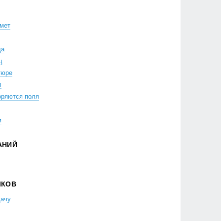
мет
да
ц
тюре
л
оряются поля
м
АНИЙ
ЛКОВ
дачу