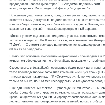
председатель совета директоров “1-й Академии недвижимости”. 
всего, из дерева. Или с отделкой фасада “под дерево”».
По оценкам участников рынка, продолжает расти популярность ка
остается самым доступным, но дело не только в цене: потребител
многих убедил опыт поездок к ближайшим соседям: в Финляндии 
каркасных конструкций — самый распространенный вариант.
«Даже с учетом подъема цен владелец участка, рассчитывая сме
затраты в пределах 50–60 тысяч за кв.м, — комментирует Дмитри
“Т-Дом”. — С учетом расходов на привлечение квалифицированно
80 тысяч за “квадрат”».
Важно, что основные компоненты «каркасников» производятся в Р
импортном оборудовании, но в ближайшие несколько лет дефицит 
Скорее всего, в ближайшей перспективе будет расти доля панель
такое производство уже запустила компания «ЛенРусСтрой» (КП «
типовых домов накапливает ГК «Омакульма». Но популярность та
только от рынка, но и от мер господдержки. А государство сегод
Еще один интересный фактор — утверждение Минстроем СНиПов 
сруба. Вроде бы это открывает возможности для госзаказа — для
бревен общественных зданий. И упрощает согласование жилых ча
лесных регионов шаг совершенно естественный, но как это будет 