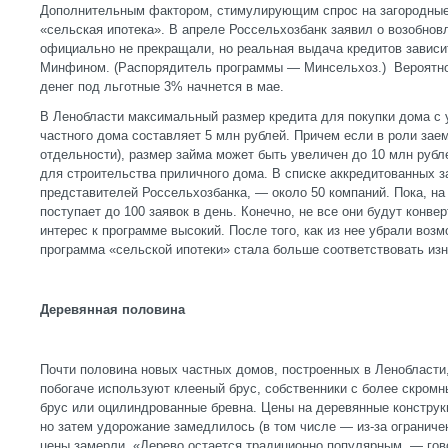
Дополнительным фактором, стимулирующим спрос на загородные
«сельская ипотека». В апреле Россельхозбанк заявил о возобнов
официально не прекращали, но реальная выдача кредитов зависи
Минфином. (Распорядитель программы — Минсельхоз.) Вероятно
денег под льготные 3% начнется в мае.
В Ленобласти максимальный размер кредита для покупки дома с 
частного дома составляет 5 млн рублей. Причем если в роли зае
отдельности), размер займа может быть увеличен до 10 млн рубл
для строительства приличного дома. В списке аккредитованных з
представителей Россельхозбанка, — около 50 компаний. Пока, на
поступает до 100 заявок в день. Конечно, не все они будут конв
интерес к программе высокий. После того, как из нее убрали воз
программа «сельской ипотеки» стала больше соответствовать из
Деревянная половина
Почти половина новых частных домов, построенных в Ленобласт
побогаче используют клееный брус, собственники с более скро
брус или оцилиндрованные бревна. Цены на деревянные конструкц
но затем удорожание замедлилось (в том числе — из-за ограничен
цены замерли. «Дерево остается традиционно популярным, — гов