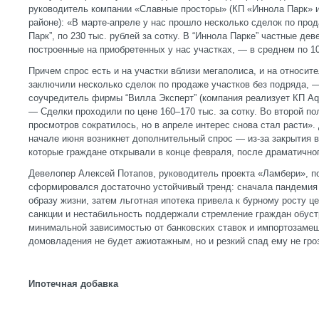
руководитель компании «Славные просторы» (КП «Иннола Парк» 
районе): «В марте-апреле у нас прошло несколько сделок по прод
Парк”, по 230 тыс. рублей за сотку. В “Иннола Парке” частные д
построенные на приобретенных у нас участках, — в среднем по 1
Причем спрос есть и на участки вблизи мегаполиса, и на относи
заключили несколько сделок по продаже участков без подряда, 
соучредитель фирмы “Вилла Эксперт” (компания реализует КП Aq
— Сделки проходили по цене 160–170 тыс. за сотку. Во второй по
просмотров сократилось, но в апреле интерес снова стал расти».
начале июня возникнет дополнительный спрос — из-за закрытия 
которые граждане открывали в конце февраля, после драматично
Девелопер Алексей Потапов, руководитель проекта «Ламбери», по
сформировался достаточно устойчивый тренд: сначала пандемия 
образу жизни, затем льготная ипотека привела к бурному росту ц
санкции и нестабильность поддержали стремление граждан обуст
минимальной зависимостью от банковских ставок и импортозамещ
домовладения не будет ажиотажным, но и резкий спад ему не гроз
Ипотечная добавка