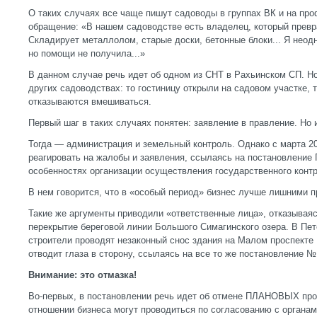
О таких случаях все чаще пишут садоводы в группах ВК и на про
обращение: «В нашем садоводстве есть владелец, который превра
Складирует металлолом, старые доски, бетонные блоки... Я нео
но помощи не получила...»
В данном случае речь идет об одном из СНТ в Рахьинском СП. Но
других садоводствах: то гостиницу открыли на садовом участке, т
отказываются вмешиваться.
Первый шаг в таких случаях понятен: заявление в правление. Но 
Тогда — администрация и земельный контроль. Однако с марта 20
реагировать на жалобы и заявления, ссылаясь на постановление
особенностях организации осуществления государственного конт
В нем говорится, что в «особый период» бизнес лучше лишними п
Такие же аргументы приводили «ответственные лица», отказывая
перекрытие береговой линии Большого Симагинского озера. В Пет
строители проводят незаконный снос здания на Малом проспекте
отводит глаза в сторону, ссылаясь на все то же постановление №
Внимание: это отмазка!
Во-первых, в постановлении речь идет об отмене ПЛАНОВЫХ про
отношении бизнеса могут проводиться по согласованию с органам