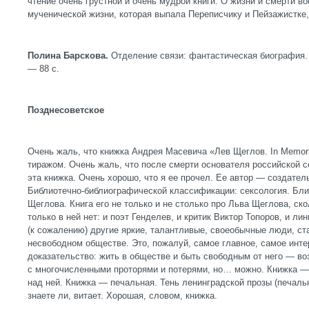
чтение очень грустной и очень мудрой книги. О жизни и смерти в
мученической жизни, которая выпала Переписчику и Пейзажистке, 
Полина Барскова.
Отделение связи: фантастическая биография. —
— 88 c.
Позднесоветское
Очень жаль, что книжка Андрея Масевича «Лев Щеглов. In Memo
тиражом. Очень жаль, что после смерти основателя российской с
эта книжка. Очень хорошо, что я ее прочел. Ее автор — создател
Библиотечно-библиографической классификации: сексология. Бли
Щеглова. Книга его не только и не столько про Льва Щеглова, ск
только в ней нет: и поэт Генделев, и критик Виктор Топоров, и ли
(к сожалению) другие яркие, талантливые, своеобычные люди, с
несвободном обществе. Это, пожалуй, самое главное, самое интер
доказательство: жить в обществе и быть свободным от него — во
с многочисленными проторями и потерями, но… можно. Книжка —
над ней. Книжка — печальная. Тень ленинградской прозы (печаль
знаете ли, витает. Хорошая, словом, книжка.