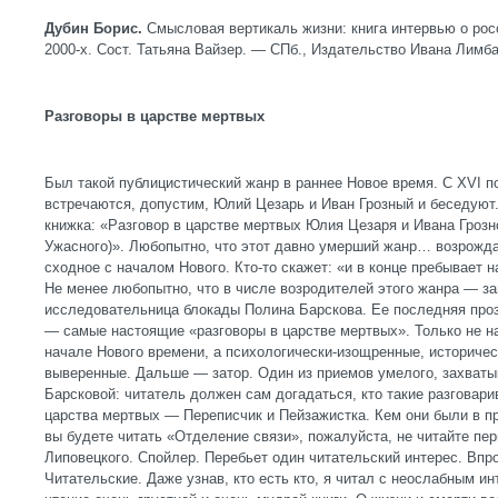
Дубин Борис.
Смысловая вертикаль жизни: книга интервью о рос
2000-х. Сост. Татьяна Вайзер. — СПб., Издательство Ивана Лимба
Разговоры в царстве мертвых
Был такой публицистический жанр в раннее Новое время. С XVI по
встречаются, допустим, Юлий Цезарь и Иван Грозный и беседуют. 
книжка: «Разговор в царстве мертвых Юлия Цезаря и Ивана Грозно
Ужасного)». Любопытно, что этот давно умерший жанр… возрожда
сходное с началом Нового. Кто-то скажет: «и в конце пребывает н
Не менее любопытно, что в числе возродителей этого жанра — за
исследовательница блокады Полина Барскова. Ее последняя проз
— самые настоящие «разговоры в царстве мертвых». Только не на
начале Нового времени, а психологически-изощренные, историчес
выверенные. Дальше — затор. Один из приемов умелого, захват
Барсковой: читатель должен сам догадаться, кто такие разговар
царства мертвых — Переписчик и Пейзажистка. Кем они были в п
вы будете читать «Отделение связи», пожалуйста, не читайте пер
Липовецкого. Спойлер. Перебьет один читательский интерес. Впр
Читательские. Даже узнав, кто есть кто, я читал с неослабным ин