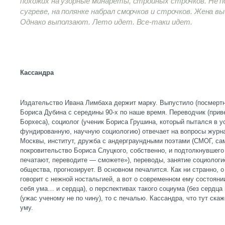
похожих на узорные минареты, стройных строчков. Не по
сугреве, на полянке набрал сморчков и строчков. Жена вы
Однако выползают. Лето идет. Все-таки идет.
Кассандра
Издательство Ивана Лимбаха держит марку. Выпустило (посмертн
Бориса Дубина с середины 90-х по наше время. Переводчик (прив
Борхеса), социолог (ученик Бориса Грушина, который пытался в 
фундированную, научную социологию) отвечает на вопросы журна
Москвы, институт, дружба с андерграундными поэтами (СМОГ, са
покровительство Бориса Слуцкого, собственно, и подтолкнувшего 
печатают, переводите — сможете»), переводы, занятие социологи
общества, прогнозирует. В основном печалится. Как ни странно, о
говорит с нежной ностальгией, а вот о современном ему состоян
себя ума… и сердца), о перспективах такого социума (без сердца 
(ужас ученому не по чину), то с печалью. Кассандра, что тут ск
уму.