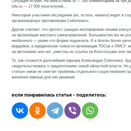
Ситуация острая. На www.47news.ru — 350 комментариев за три дн
info.ru — 17 000 посетителей…
Некоторые участники обсуждения (их, кстати, немало) видят в с
организованную противниками Соболенко».
Другие считают, что протест граждан инспирирован некими консу
на организации местного самоуправления. Большинство же не усм
необычного — разве что форма подкачала. А в блогах более увл
мордобоя, а юридические тонкости организации ТОСов и ОМСУ: и
на автономию или нет, уместны их ссылки на Конституцию или та
То, как сложится дальнейшая карьера Александра Соболенко, буд
свидетельствовать о предпочтениях новой областной власти. Но 
статье» никак не смягчит проблемы отдельного существования г
жизненно важные для них решения.
если понравилась статья - п
оделитесь: