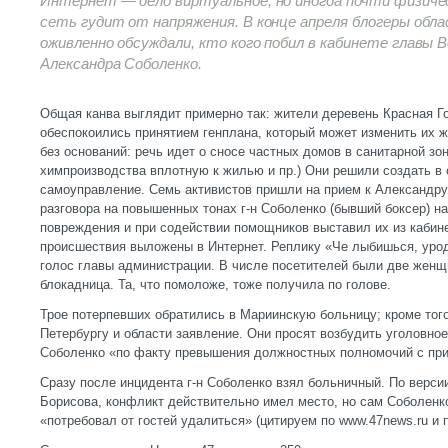
Интернет — дело виртуальное, но иногда почти физиче
сеть гудит от напряжения. В конце апреля блогеры обл
оживленно обсуждали, кто кого побил в кабинете главы 
Александра Соболенко.
Общая канва выглядит примерно так: жители деревень Красная Г
обеспокоились принятием генплана, который может изменить их жи
без оснований: речь идет о сносе частных домов в санитарной зо
химпроизводства вплотную к жилью и пр.) Они решили создать в
самоуправление. Семь активистов пришли на прием к Александру
разговора на повышенных тонах г-н Соболенко (бывший боксер) н
повреждения и при содействии помощников выставил их из кабине
происшествия выложены в Интернет. Реплику «Че лыбишься, урод
голос главы администрации. В числе посетителей были две женщ
блокадница. Та, что помоложе, тоже получила по голове.
Трое потерпевших обратились в Мариинскую больницу; кроме того
Петербургу и области заявление. Они просят возбудить уголовно
Соболенко «по факту превышения должностных полномочий с пр
Сразу после инцидента г-н Соболенко взял больничный. По верси
Борисова, конфликт действительно имел место, но сам Соболенко 
«потребовал от гостей удалиться» (цитируем по www.47news.ru и 