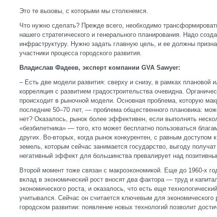
Это те вызовы, с которыми мы столкнемся.
Что нужно сделать? Прежде всего, необходимо трансформироват
нашего стратегического и генерального планирования. Надо созд
инфраструктуру. Нужно задать главную цель, и ее должны призна
участники процесса городского развития.
Владислав Фадеев, эксперт компании GVA Sawyer:
– Есть две модели развития: сверху и снизу, в рамках плановой 
корреляция с развитием градостроительства очевидна. Органичес
происходит в рыночной модели. Основная проблема, которую ма
последние 50–70 лет, — проблема общественного плановика: мож
нет? Оказалось, рынок более эффективен, если выполнять нескол
«безбилетника» — того, кто может бесплатно пользоваться блага
других. Во-вторых, когда рынок конкурентен, с равным доступом 
земель, которым сейчас занимается государство, выгоду получат
негативный эффект для большинства превалирует над позитивны
Второй момент тоже связан с макроэкономикой. Еще до 1960-х го
вклад в экономический рост вносят два фактора — труд и капита
экономического роста, и оказалось, что есть еще технологически
учитывался. Сейчас он считается ключевым для экономического р
городском развитии: появление новых технологий позволит достич