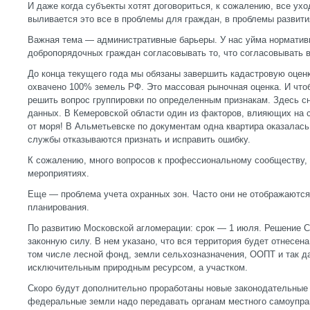
И даже когда субъекты хотят договориться, к сожалению, все ухо
выливается это все в проблемы для граждан, в проблемы развити
Важная тема — административные барьеры. У нас уйма норматив
добропорядочных граждан согласовывать то, что согласовывать в
До конца текущего года мы обязаны завершить кадастровую оцен
охвачено 100% земель РФ. Это массовая рыночная оценка. И что
решить вопрос группировки по определенным признакам. Здесь с
данных. В Кемеровской области один из факторов, влияющих на 
от моря! В Альметьевске по документам одна квартира оказалась
службы отказываются признать и исправить ошибку.
К сожалению, много вопросов к профессиональному сообществу, 
мероприятиях.
Еще — проблема учета охранных зон. Часто они не отображаются
планирования.
По развитию Московской агломерации: срок — 1 июля. Решение С
законную силу. В нем указано, что вся территория будет отнесен
том числе лесной фонд, земли сельхозназначения, ООПТ и так да
исключительным природным ресурсом, а участком.
Cкоро будут дополнительно проработаны новые законодательные 
федеральные земли надо передавать органам местного самоупра