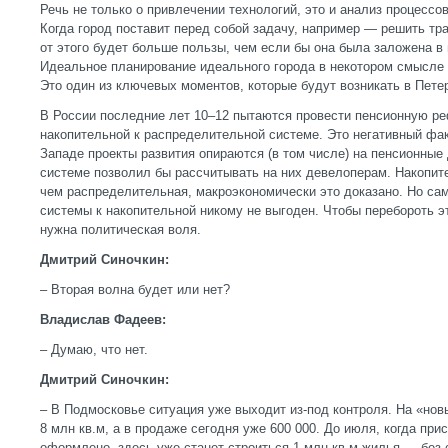
Речь не только о привлечении технологий, это и анализ процессо
Когда город поставит перед собой задачу, например — решить тр
от этого будет больше пользы, чем если бы она была заложена в
Идеальное планирование идеального города в некотором смысле 
Это один из ключевых моментов, которые будут возникать в Пете
В России последние лет 10–12 пытаются провести пенсионную ре
накопительной к распределительной системе. Это негативный фак
Западе проекты развития опираются (в том числе) на пенсионные 
системе позволил бы рассчитывать на них девелоперам. Накопит
чем распределительная, макроэкономически это доказано. Но са
системы к накопительной никому не выгоден. Чтобы перебороть э
нужна политическая воля.
Дмитрий Синочкин:
– Вторая волна будет или нет?
Владислав Фадеев:
– Думаю, что нет.
Дмитрий Синочкин:
– В Подмосковье ситуация уже выходит из-под контроля. На «нов
8 млн кв.м, а в продаже сегодня уже 600 000. До июля, когда пр
оформлено, здесь уже станет строиться 1 млн кв.м жилья — без с