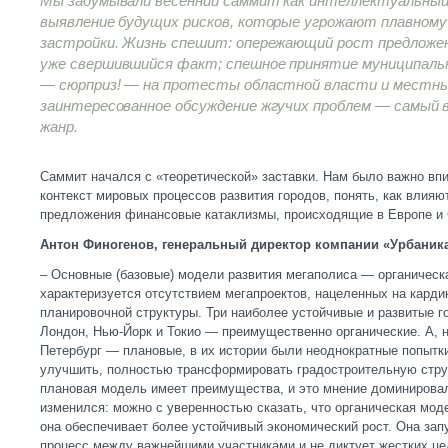
Мы задумывали весенний саммит как интеллектуальный
выявление будущих рисков, которые угрожают плавном
застройки. Жизнь спешит: опережающий рост предложе
уже свершившийся факт; спешное принятие муниципаль
— сюрприз! — на протесты областной власти и местны
заинтересованное обсуждение жгучих проблем — самый 
жанр.
Саммит начался с «теоретической» заставки. Нам было важно вп
контекст мировых процессов развития городов, понять, как влияю
предложения финансовые катаклизмы, происходящие в Европе и
Антон Финогенов, генеральный директор компании «Урбаника
– Основные (базовые) модели развития мегаполиса — органическ
характеризуется отсутствием мегапроектов, нацеленных на кар
планировочной структуры. Три наиболее устойчивые и развитые г
Лондон, Нью-Йорк и Токио — преимущественно органические. А, 
Петербург — плановые, в их истории были неоднократные попытки 
улучшить, полностью трансформировать градостроительную струк
плановая модель имеет преимущества, и это мнение доминировало
изменился: можно с уверенностью сказать, что органическая мо
она обеспечивает более устойчивый экономический рост. Она зап
процесс между важнейшими участниками и не диктует жестких це