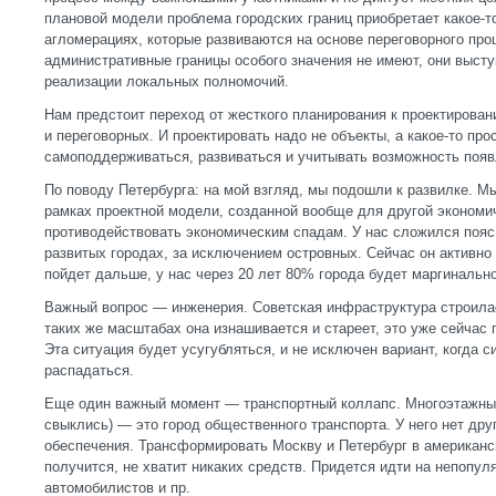
плановой модели проблема городских границ приобретает какое-т
агломерациях, которые развиваются на основе переговорного пр
административные границы особого значения не имеют, они выст
реализации локальных полномочий.
Нам предстоит переход от жесткого планирования к проектирован
и переговорных. И проектировать надо не объекты, а какое-то про
самоподдерживаться, развиваться и учитывать возможность появ
По поводу Петербурга: на мой взгляд, мы подошли к развилке. М
рамках проектной модели, созданной вообще для другой экономи
противодействовать экономическим спадам. У нас сложился пояс 
развитых городах, за исключением островных. Сейчас он активно 
пойдет дальше, у нас через 20 лет 80% города будет маргинально
Важный вопрос — инженерия. Советская инфраструктура строила
таких же масштабах она изнашивается и стареет, это уже сейчас
Эта ситуация будет усугубляться, и не исключен вариант, когда 
распадаться.
Еще один важный момент — транспортный коллапс. Многоэтажный
свыклись) — это город общественного транспорта. У него нет дру
обеспечения. Трансформировать Москву и Петербург в американс
получится, не хватит никаких средств. Придется идти на непопул
автомобилистов и пр.