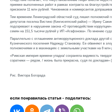
приемке выполненных работ в рамках контракта на благоустройст
присвоили 11 млн рублей. Чиновников и коммерсантов допрашива
Тем временем Ленинградский областной суд лишил полномочий гл
депутатов поселка Вистино (Кингисеппский район) — Ирину Сажи
подозревают в нарушении закона «О противодействии коррупции».
семян на 151,5 тысячи рублей у ИП «Агафонова». По мнению суда
Параллельно с оглашением антикоррупционного доклада другой с
Кузнечинского поселения Надежду Становову. Ее обвиняют в зл
полномочиями и в махинациях с земельными участками на 8 млн 
«Римская империя времени упадка/ сохраняла видимость твердого
соратники — рядом, / жизнь была прекрасна, судя по докладам» 
Рис. Виктора Богорада
если понравилась статья - п
оделитесь: