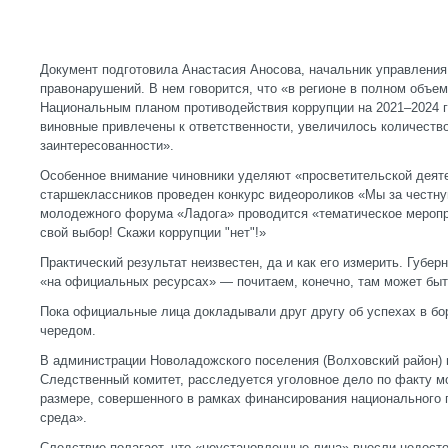
Документ подготовила Анастасия Аносова, начальник управлени
правонарушений. В нем говорится, что «в регионе в полном объе
Национальным планом противодействия коррупции на 2021–2024 г
виновные привлечены к ответственности, увеличилось количеств
заинтересованности».
Особенное внимание чиновники уделяют «просветительской деят
старшеклассников проведен конкурс видеороликов «Мы за честну
молодежного форума «Ладога» проводится «тематическое мероп
свой выбор! Скажи коррупции "нет"!»
Практический результат неизвестен, да и как его измерить. Губе
«на официальных ресурсах» — почитаем, конечно, там может быт
Пока официальные лица докладывали друг другу об успехах в бор
чередом.
В администрации Новоладожского поселения (Волховский район) 
Следственный комитет, расследуется уголовное дело по факту м
размере, совершенного в рамках финансирования национального 
среда».
Следствие полагает, что «неустановленные лица» внесли недосто