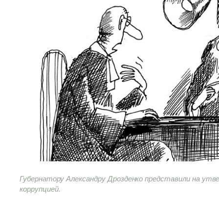
Губернатору Александру Дрозденко представили на утве
коррупцией.