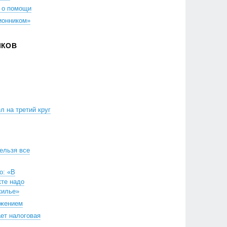
 о помощи
ионником»
ЛКОВ
л на третий круг
Нельзя все
о: «В
те надо
жилье»
лжением
ает налоговая