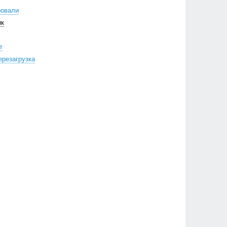
ровали
ик
т
ерезагрузка