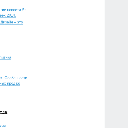
гие новости St.
eek 2014.
"Дизайн – это
литика
». Особенности
нных продаж
РОДЕ
хия