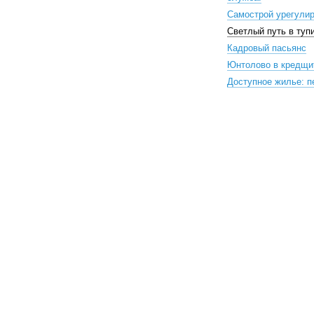
Самострой урегули
Светлый путь в туп
Кадровый пасьянс
Юнтолово в кредщи
Доступное жилье: п