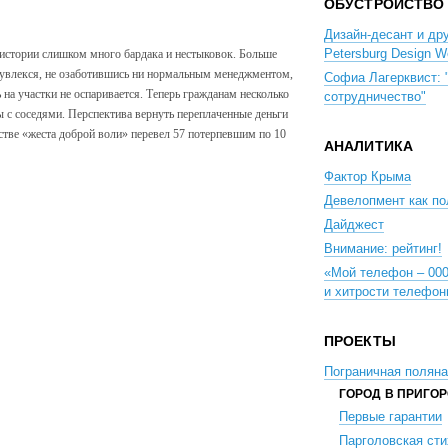
ОБУСТРОЙСТВО
Дизайн-десант и дру
Petersburg Design W
 истории слишком много бардака и нестыковок. Больше
и увлекся, не озаботившись ни нормальным менеджментом,
Софиа Лагерквист: 
 на участки не оспаривается. Теперь гражданам несколько
сотрудничество"
ы с соседями. Перспектива вернуть переплаченные деньги
стве «жеста доброй воли» перевел 57 потерпевшим по 10
АНАЛИТИКА
Фактор Крыма
Девелопмент как по
Дайджест
Внимание: рейтинг!
«Мой телефон – 000
и хитрости телефо
ПРОЕКТЫ
Пограничная поляна
ГОРОД В ПРИГО
Первые гарантии
Парголовская сти