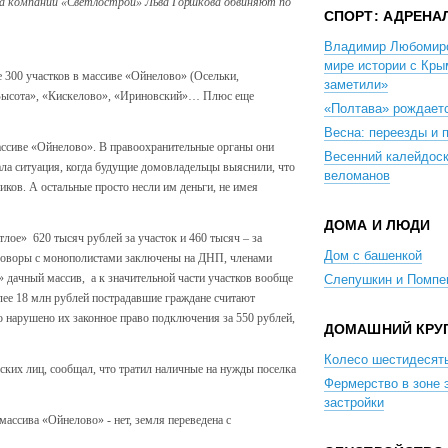
ра компании «Светлострой» Льва Горшкова обвиняют по
СПОРТ: АДРЕНА
Владимир Любомиро
мире истории с Кр
 300 участков в массиве «Ойнелово» (Осельки,
заметили»
 «Высота», «Кискелово», «Ириновский»… Плюс еще
«Полтава» рождаетс
Весна: переезды и 
массиве «Ойнелово». В правоохранительные органы они
Весенний калейдос
тала ситуация, когда будущие домовладельцы выяснили, что
веломанов
иков. А остальные просто несли им деньги, не имея
ДОМА И ЛЮДИ
лое» 620 тысяч рублей за участок и 460 тысяч – за
Дом с башенкой
договоры с монополистами заключены на ДНП, членами
 дачный массив, а к значительной части участков вообще
Слепушкин и Помпе
лее 18 млн рублей пострадавшие граждане считают
 нарушено их законное право подключения за 550 рублей,
ДОМАШНИЙ КРУ
Колесо шестидесят
ских лиц, сообщал, что тратил наличные на нужды поселка
Фермерство в зоне 
застройки
массива «Ойнелово» - нет, земля переведена с