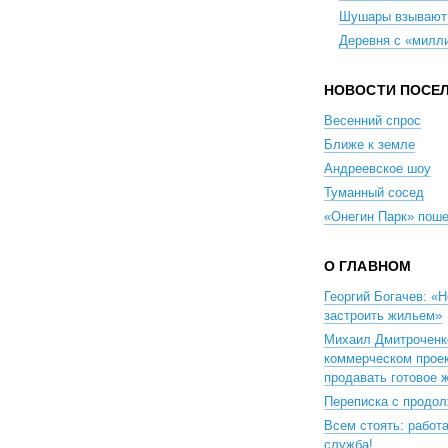
Шушары взывают
Деревня с «милл
НОВОСТИ ПОСЕ
Весенний спрос
Ближе к земле
Андреевское шоу
Туманный сосед
«Онегин Парк» поше
О ГЛАВНОМ
Георгий Богачев: «
застроить жильем»
Михаил Дмитроченк
коммерческом проек
продавать готовое 
Переписка с продо
Всем стоять: работ
служба!