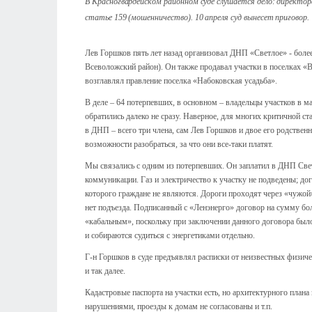
В Красногвардейском районном суде слушается дело: директо
статье 159 (мошенничество). 10 апреля суд вынесет приговор.
Лев Горшков пять лет назад организовал ДНП «Светлое» - более
Всеволожский район). Он также продавал участки в поселках
возглавлял правление поселка «Набоковская усадьба».
В деле – 64 потерпевших, в основном – владельцы участков в 
обратились далеко не сразу. Наверное, для многих критичной с
в ДНП – всего три члена, сам Лев Горшков и двое его родственн
возможности разобраться, за что они все-таки платят.
Мы связались с одним из потерпевших. Он заплатил в ДНП Свет
коммуникации. Газ и электричество к участку не подведены; 
которого граждане не являются. Дороги проходят через «чужой»
нет подъезда. Подписанный с «Ленэнерго» договор на сумму бо
«кабальным», поскольку при заключении данного договора было
и собираются судиться с энергетиками отдельно.
Г-н Горшков в суде предъявлял расписки от неизвестных физиче
и так далее.
Кадастровые паспорта на участки есть, но архитектурного плана 
нарушениями, проезды к домам не согласованы и т.п.