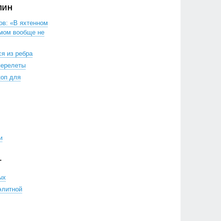
ЛИН
в: «В яхтенном
ымом вообще не
я из ребра
перелеты
коп для
и
Г
ых
элитной