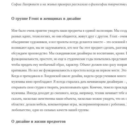
Софиа Лагерквист и на живых примерах рассказала о философии творчества 
О группе Front и женщинах в дизайне
Мне было очень приятно увидеть наши предметы в единой экспозиции. Мы созда
разных идеях, технологиях, но они общаются, живут друг с другом. Front - очен
объединение художников, и все проекты всегда делаются вместе – это основной 
возникают идеи, мы не задумываемся, кто мог бы этот предмет сделать, разгов
обсуждаем производство. Мы скандинавские дизайнеры по воспитанию, крови. 
функциональности, простоте, но еще в студенческие годы попытались представит
чтобы придать ему необычный образ, характер. Объект должен или сразу понра
критиками. Но все же функциональность и простота всегда на первом месте. Это
Когда я преподавала в Лондонской школе дизайна, видела среди учеников много
мужчины явно преобладают. Я всегда старалась дать начинающим дизайнерам – д
открывать свои студии и творить, реализовывать идеи. Конечно, тяжело проклад
мужчины. Иногда доходит до смешного, когда, например, техник начинает тебе 
сказать, насколько женственны наши объекты, насколько можно увидеть, что и
областях: делали мебель, компьютерные игры, экспериментировали с роботами,
любопытство, одно из сильных качеств нашей группы.
О дизайне и жизни предметов