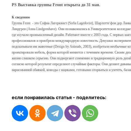
PS Выставка группы Front открыта до 31 мая.
К сведению
Группа Front - это Софиа Лагерквист (Sofia Lagerkvist), Шарлотте фон дер Ланке
Линдгрен (Anna Lindgrenhave). Они познакомились в Университетском колледже 
где изучали промышленный дизайн. Работают вместе с 2003 года. С первых шаг
профессионалов и приобрела международную известность. Девушки эксперимен
подсказывали им животные (Design by Animals, 2003), изобретали необычные к
проектировали мебель, форма которой меняется с течением времени. Своим ди
жизни слишком серьезно. Они подвергают сомнению и традиционную роль дизайн
согласно которой результат определяют случайные факторы. Они делают дива
нарисованной обивкой, комоды с ящиками, готовыми оторваться и улететь, бал
если понравилась статья - п
оделитесь: