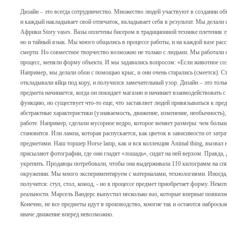
Дизайн – это всегда сотрудничество. Множество людей участвуют в создании об
и каждый накладывает свой отпечаток, вкладывает себя в результат. Мы делал
Африки Story vases. Вазы оплетены бисером в традиционной технике плетения зу
но и тайный язык. Мы много общались в процессе работы, и на каждой вазе расс
смерти. Но совместное творчество возможно не только с людьми. Мы работали 
процесс, меняли форму объекта. И мы задавались вопросом: «Если животное соз
Например, мы делали обои с помощью крыс, и они очень старались (смеется). 
откладывали яйца под кору, и получился замечательный узор. Дизайн – это толь
предмета начинается, когда он покидает магазин и начинает взаимодействовать 
функцию, но существует что-то еще, что заставляет людей привязываться к пред
абстрактные характеристики (узнаваемость, движение, изменение, необычность),
работе. Например, сделали мусорное ведро, которое меняет размеры: чем больше
становится. Или лампа, которая распускается, как цветок в зависимости от затр
предметами. Наш торшер Horse lamp, как и вся коллекция Animal thing, вызвал
присылают фотографии, где они гладят «лошадь», сидят на ней верхом. Правда,
укрепить. Продавцы потребовали, чтобы она выдерживала 110 килограмм на спи
окружении. Мы много экспериментируем с материалами, технологиями. Иногда, 
получится: стул, стол, комод, - но в процессе предмет приобретает форму. Нек
реальности. Марсель Вандерс выпустил несколько ваз, которые впервые появили
Конечно, не все предметы идут в производство, многие так и остаются наброска
иначе движение вперед невозможно.