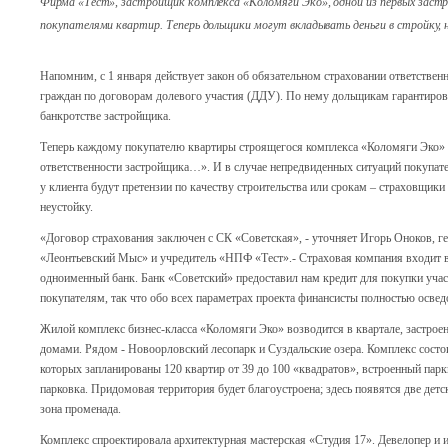
Фирма «Тест», застройщик комплекса «Коломяги Эко», одной из первых заст
покупателями квартир. Теперь дольщики могут вкладывать деньги в стройку, 
Напомним, с 1 января действует закон об обязательном страховании ответстве
граждан по договорам долевого участия (ДДУ). По нему дольщикам гарантирова
банкротстве застройщика.
Теперь каждому покупателю квартиры строящегося комплекса «Коломяги Эко» 
ответственности застройщика…». И в случае непредвиденных ситуаций покупат
у клиента будут претензии по качеству строительства или срокам – страховщик
неустойку.
«Договор страхования заключен с СК «Советская», - уточняет Игорь Оноков, г
«Леонтьевский Мыс» и учредитель «НПФ «Тест».- Страховая компания входит в
одноименный банк. Банк «Советский» предоставил нам кредит для покупки уча
покупателям, так что обо всех параметрах проекта финансисты полностью осве
Жилой комплекс бизнес-класса «Коломяги Эко» возводится в квартале, застр
домами. Рядом - Новоорловский лесопарк и Суздальские озера. Комплекс состои
которых запланированы 120 квартир от 39 до 100 «квадратов», встроенный парк
парковка. Придомовая территория будет благоустроена; здесь появятся две детс
зона променада.
Комплекс спроектировала архитектурная мастерская «Студия 17». Девелопер и 