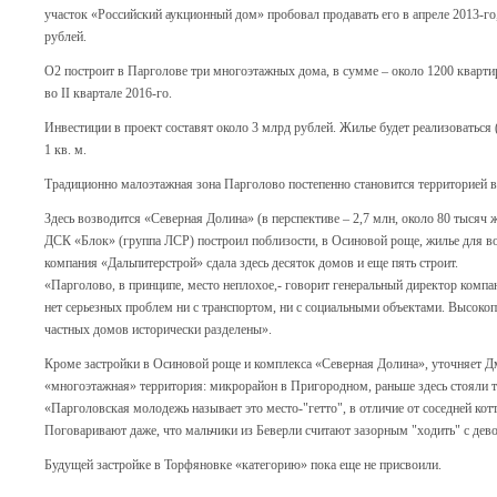
участок «Российский аукционный дом» пробовал продавать его в апреле 2013-го,
рублей.
О2 построит в Парголове три многоэтажных дома, в сумме – около 1200 кварти
во II квартале 2016-го.
Инвестиции в проект составят около 3 млрд рублей. Жилье будет реализоваться 
1 кв. м.
Традиционно малоэтажная зона Парголово постепенно становится территорией 
Здесь возводится «Северная Долина» (в перспективе – 2,7 млн, около 80 тысяч 
ДСК «Блок» (группа ЛСР) построил поблизости, в Осиновой роще, жилье для во
компания «Дальпитерстрой» сдала здесь десяток домов и еще пять строит.
«Парголово, в принципе, место неплохое,- говорит генеральный директор комп
нет серьезных проблем ни с транспортом, ни с социальными объектами. Высокоп
частных домов исторически разделены».
Кроме застройки в Осиновой роще и комплекса «Северная Долина», уточняет Д
«многоэтажная» территория: микрорайон в Пригородном, раньше здесь стояли т
«Парголовская молодежь называет это место-"гетто", в отличие от соседней кот
Поговаривают даже, что мальчики из Беверли считают зазорным "ходить" с де
Будущей застройке в Торфяновке «категорию» пока еще не присвоили.