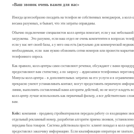
«Ваш звонок очень важен для нас»
Иногда целесообразно посадить на телефон не собственных менеджеров, а колл-це
весьма разумных, и бывает, что эти затраты оправданы.
Обычно подключение специалистов колл-центра помогает, если у вас небольшой
загружены. Это разумно, если ваш отдел не очень компетентен в вопросах теле
если у вас нет своей базы, а у него она есть (актуально для коммерческой недви
необходимым, если вам нужно обзвонить сотни номеров или провести маркети
телефонного опроса.
Как правило, колл-центры сами составляют речевки, обсуждают с вами процедур
предоставляют вам статистику, а по запросу – аудиозаписи телефонных перегов
Минусы колл-центра – в дополнительных затратах на его услуги и в ограниченн
прекрасно умеют устанавливать контакт, могут предоставить первичную информ
линии, выполнить составленный вами алгоритм действий, но не могут владеть 
колл-центр лучше использовать как первичный фильтр, а все действительно сл
вам.
Кейс:
компания - продавец стройматериалов передала работу со входящими зво
отдельный рекламный номер, разработан алгоритм приема звонков, установлен
передана база товаров. Система действовала просто: клиент попадал в колл-цент
предоставлял заказчику информацию. Если квалификации оператора не хватало д