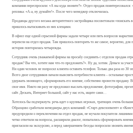
компании переспросили: «А вы куда звоните?». Отдел продаж поинтересовался: 
реплика: «А-а, ну думайте!». После чего менеджер отключилась.
Продавцы другого весьма авторитетного застройщика посоветовали «поискать в
пришлось вытаскивать из них клещами.
В офисе еще одной серьезной фирмы задали четыре или пять вопросов маркетинг
перевели на отдел продаж. Там пришлось повторить то же самое, вероятно, для 
история повторилась четырежды.
Сотрудник очень уважаемой фирмы на просьбу соединить с отделом продаж отре
продаж? Вы что, хотите нам что-то предложить?». Ну да, хотим. Деньги за участ
Ни один человек не попросил клиента оставить телефон. Только два раза из 30 
Всего двое сотрудников начали выяснять потребности клиента – остальные прост
удержать звонящего, сформировать его мнение, собственно провести продажу. Вс
свое имя. Никто ни разу не предложил выслать предложение, фотографии, презе
сайт. Дескать, Интернет большой, сайт у нас есть, ищите сами…
Хотелось бы подчеркнуть: речь идет о крупных игроках, тратящих очень больши
Образцово сработали менеджеры двух компаний: «Старт-девелопмент» и «Конст
предупредили о переключении на отдел продаж, не мучали покупателя лишними
четко ответили на вопросы, расширили диалог, попытались сформировать мнение
пригласили на экскурсию, а перед завершением беседы попросили звонить имен