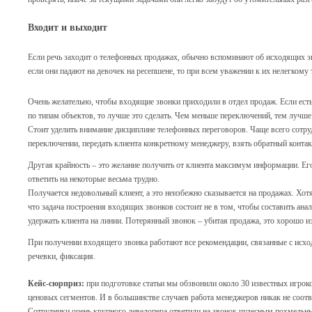
Входит и выходит
Если речь заходит о телефонных продажах, обычно вспоминают об исходящих з
если они падают на девочек на ресепшене, то при всем уважении к их нелегкому
Очень желательно, чтобы входящие звонки приходили в отдел продаж. Если есть
по типам объектов, то лучше это сделать. Чем меньше переключений, тем лучше
Стоит уделить внимание дисциплине телефонных переговоров. Чаще всего сотр
переключении, передать клиента конкретному менеджеру, взять обратный контак
Другая крайность – это желание получить от клиента максимум информации. Ег
ответить на некоторые весьма трудно.
Получается недовольный клиент, а это неизбежно сказывается на продажах. Хотя 
что задача построения входящих звонков состоит не в том, чтобы составить анал
удержать клиента на линии. Потерянный звонок – убитая продажа, это хорошо и
При получении входящего звонка работают все рекомендации, связанные с исх
речевки, фиксация.
Кейс-сюрприз:
при подготовке статьи мы обзвонили около 30 известных игрок
ценовых сегментов. И в большинстве случаев работа менеджеров никак не соот
Сотрудники очень крупного девелопера ответили на звонок чудесным похмельны