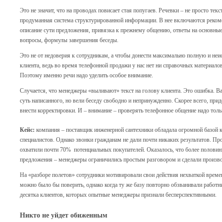
Это не значит, что на проводах повисает стая попугаев. Речевки – не просто тек
продуманная система структурированной информации. В нее включаются рекоме
описание сути предложения, привязка к прежнему общению, ответы на основные
вопросы, формулы завершения беседы.
Это не от недоверия к сотрудникам, а чтобы донести максимально полную и н
клиента, ведь во время телефонной продажи у нас нет ни справочных материалов
Поэтому именно речи надо уделить особое внимание.
Случается, что менеджеры «выливают» текст на голову клиента. Это ошибка. В
суть написанного, но вели беседу свободно и непринужденно. Скорее всего, прид
внести корректировки. И – внимание – проверять телефонное общение надо толь
Кейс:
компания – поставщик инженерной сантехники обладала огромной базой 
специалистов. Однако звонки гражданам не дали почти никаких результатов. Пр
охватили почти 70% потенциальных покупателей. Оказалось, что более половин
предложения – менеджеры ограничились простым разговором и сделали произв
На «разборе полетов» сотрудники мотивировали свои действия нехваткой време
можно было бы поверить, однако когда ту же базу повторно обзванивали работни
десятка клиентов, которых опытные менеджеры признали бесперспективными.
Никто не уйдет обиженным