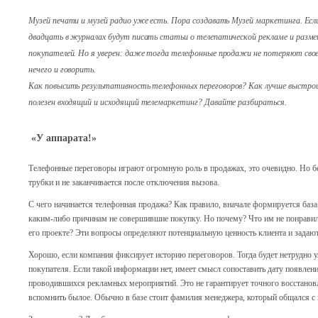
Музей печати и музей радио уже есть. Пора создавать Музей маркетинга. Есл
двадцать в журналах будут писать статьи о телепатической рекламе и разме
покупателей. Но я уверен: даже тогда телефонные продажи не потеряют свое
нечего и говорить.
Как повысить результативность телефонных переговоров? Как лучше выстро
полезен входящий и исходящий телемаркетинг? Давайте разбираться.
«У аппарата!»
Телефонные переговоры играют огромную роль в продажах, это очевидно. Но бес
трубки и не заканчивается после отключения вызова.
С чего начинается телефонная продажа? Как правило, вначале формируется баз
каким-либо причинам не совершившие покупку. Но почему? Что им не понравил
его проекте? Эти вопросы определяют потенциальную ценность клиента и задают
Хорошо, если компания фиксирует историю переговоров. Тогда будет нетрудно у
покупателя. Если такой информации нет, имеет смысл сопоставить дату появлени
проводившихся рекламных мероприятий. Это не гарантирует точного восстановл
вспомнить былое. Обычно в базе стоит фамилия менеджера, который общался с 