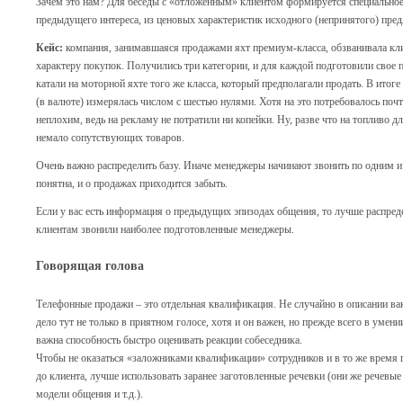
Зачем это нам? Для беседы с «отложенным» клиентом формируется специальное
предыдущего интереса, из ценовых характеристик исходного (непринятого) пре
Кейс:
компания, занимавшаяся продажами яхт премиум-класса, обзванивала кли
характеру покупок. Получились три категории, и для каждой подготовили свое
катали на моторной яхте того же класса, который предполагали продать. В итоге
(в валюте) измерялась числом с шестью нулями. Хотя на это потребовалось почт
неплохим, ведь на рекламу не потратили ни копейки. Ну, разве что на топливо 
немало сопутствующих товаров.
Очень важно распределить базу. Иначе менеджеры начинают звонить по одним и
понятна, и о продажах приходится забыть.
Если у вас есть информация о предыдущих эпизодах общения, то лучше распред
клиентам звонили наиболее подготовленные менеджеры.
Говорящая голова
Телефонные продажи – это отдельная квалификация. Не случайно в описании вак
дело тут не только в приятном голосе, хотя и он важен, но прежде всего в умени
важна способность быстро оценивать реакции собеседника.
Чтобы не оказаться «заложниками квалификации» сотрудников и в то же время 
до клиента, лучше использовать заранее заготовленные речевки (они же речевые
модели общения и т.д.).