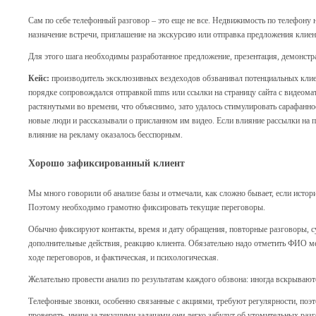
Сам по себе телефонный разговор – это еще не все. Недвижимость по телефону
назначение встречи, приглашение на экскурсию или отправка предложения клие
Для этого шага необходимы разработанное предложение, презентация, демонстр
Кейс:
производитель эксклюзивных вездеходов обзванивал потенциальных клие
порядке сопровождался отправкой mms или ссылки на страницу сайта с видеома
растянутыми во времени, что объяснимо, зато удалось стимулировать сарафанн
новые люди и рассказывали о присланном им видео. Если влияние рассылки на п
влияние на рекламу оказалось бесспорным.
Хорошо зафиксированный клиент
Мы много говорили об анализе базы и отмечали, как сложно бывает, если истор
Поэтому необходимо грамотно фиксировать текущие переговоры.
Обычно фиксируют контакты, время и дату обращения, повторные разговоры, с
дополнительные действия, реакцию клиента. Обязательно надо отметить ФИО м
ходе переговоров, и фактическая, и психологическая.
Желательно провести анализ по результатам каждого обзвона: иногда вскрыва
Телефонные звонки, особенно связанные с акциями, требуют регулярности, по
проверять, иначе за текущими задачами они легко забудут об утомительных разг