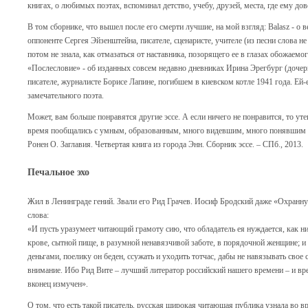
книгах, о любимых поэтах, вспоминал детство, учебу, друзей, места, где ему до
В том сборнике, что вышел после его смерти лучшие, на мой взгляд: Balasz - о
оппоненте Сергея Эйзенштейна, писателе, сценаристе, учителе (из песни слова 
потом не знала, как отмазаться от наставника, позорящего ее в глазах обожаемо
«Послесловие» - об изданных совсем недавно дневниках Ирина Эрегбург (дочери
писателе, журналисте Борисе Лапине, погибшем в киевском котле 1941 года. Ей-ей
замечательного поэта.
Может, вам больше понравятся другие эссе. А если ничего не понравится, то уте
время пообщались с умным, образованным, много видевшим, много понявшим 
Ронен О. Заглавия. Четвертая книга из города Энн. Сборник эссе. – СПб., 2013.
Печальное эхо
Жил в Ленинграде гений. Звали его Рид Грачев. Иосиф Бродский даже «Охранну
слова:
«И пусть уразумеет читающий грамоту сию, что обладатель ея нуждается, как ни
крове, сытной пище, в разумной ненавязчивой заботе, в порядочной женщине; и 
деньгами, поелику он беден, ссужать и уходить тотчас, дабы не навязывать свое
внимание. Ибо Рид Вите – лучший литератор российский нашего времени – и в
вконец измучен».
О том, что есть такой писатель, русская широкая читающая публика узнала во 