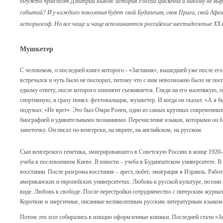
Неужто прав поэт Дмитрий Быков: история России циклична и никому не выр
событий? И у каждого поколения будет свой Будапешт, своя Прага, свой Афган
историософ. Но все чаще и чаще вспоминаются российские шестидесятые ХХ в
Мушкетер
С человеком, о последней книге которого - «Заглавия», вышедшей уже после его 
встречался и чуть было не поспорил, потому что с ним невозможно было не пос
едкому ответу, после которого оппонент съеживается. Глядя на его маленькую
спортивную, я сразу понял: фехтовальщик, мушкетер. И когда он сказал: «А я 
подумал: «Не врет». Это был Омри Ронен, один из самых крупных современных
биографией и удивительными познаниями. Перечисление языков, которыми он б
заметочку. Он писал по-венгерски, на иврите, на английском, на русском.
Сын венгерского генетика, эмигрировавшего в Советскую Россию в конце 1920-х.
учеба в послевоенном Киеве. В юности – учеба в Будапештском университете. В 
восстании. После разгрома восстания – арест, побег, эмиграция в Израиль. Рабо
американских и европейских университетах. Любовь к русской культуре, поэзии
виде. Любовь к свободе. После перестройки сотрудничество с питерским журнал
Короткие и энергичные, писанные великолепным русским литературным языком
Потом эти эссе собирались в изящно оформленные книжки. Последней стали «За