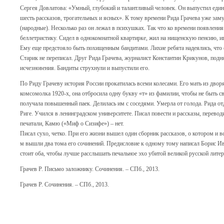
Сергея Довлатова: «Умный, глубокий и талантливый человек. Он выпустил един
шесть рассказов, трогательных и ясных». К тому времени Рида Грачева уже зам
(народные). Несколько раз он лежал в психушках. Так что ко времени появлени
беллетристику. Сидел в однокомнатной квартирке, жил на нищенскую пенсию, и
Ему еще предстояло быть похищенным бандитами. Лихие ребята надеялись, что 
Старик не переписал. Друг Рида Грачева, журналист Константин Крикунов, подн
исчезновения. Бандиты струхнули и выпустили его.
По Риду Грачеву история России прокатилась всеми колесами. Его мать из двор
комсомолка 1920-х, она отбросила одну букву «т» из фамилии, чтобы не быть с
получала повышенный паек. Делилась им с соседями. Умерла от голода. Рида от
Риге. Учился в ленинградском университете. Писал повести и рассказы, пере
печатали, Камю («Миф о Сизифе») – нет.
Писал сухо, четко. При его жизни вышел один сборник рассказов, о котором и 
м вышли два тома его сочинений. Предисловие к одному тому написал Борис Ив
стоит оба, чтобы лучше расслышать печальное эхо убитой великой русской лите
Грачев Р. Письмо заложнику. Сочинения. – СПб., 2013.
Грачев Р. Сочинения. – СПб., 2013.