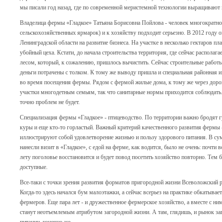
мы писали год назад, где по современной меристемной технологии выращивают 
Владелица фермы «Гладкое» Татьяна Борисовна Пойлова - человек многократно 
сельскохозяйственных ярмарок) и к хозяйству подходит серьезно. В 2012 году о
Ленинградской области на развитие бизнеса. На участке в несколько гектаров п
убойный цеха. Кстати, до начала строительства территория, где сейчас распола
лесом, который, к сожалению, пришлось вычистить. Сейчас строительные работы
деньги потрачены с толком. К тому же выводу пришла и специальная районная 
во время посещения фермы. Рядом с фермой жилые дома, к тому же через дорог
участки многодетным семьям, так что санитарные нормы приходится соблюдать
точно проблем не будет.
Специализация фермы «Гладкое» - птицеводство. По территории важно бродят г
куры и еще кто-то горластый. Важный критерий качественного развития фермы
иллюстрируют собой удовлетворение жизнью и пользу здорового питания. В су
нанесли визит в «Гладкое», с едой на ферме, как водится, было не очень: почти 
лету поголовье восстановится и будет повод посетить хозяйство повторно. Тем б
доступные.
Все-таки с точки зрения развития форматов пригородной жизни Всеволожский р
Когда-то здесь начался бум малоэтажки, а сейчас всерьез на практике обкатыва
фермеров. Еще пара лет - и дружественное фермерское хозяйство, а вместе с н
станут неотъемлемым атрибутом загородной жизни. А там, глядишь, и рынок за