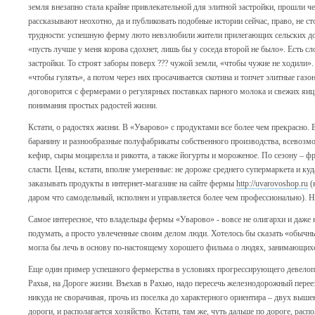
земля внезапно стала крайне привлекательной для элитной застройки, прошли чер
рассказывают неохотно, да и публиковать подобные истории сейчас, право, не с
трудности: успешную ферму люто невзлюбили жители прилегающих сельских д
«пусть лучше у меня корова сдохнет, лишь бы у соседа второй не было». Есть с
застройки. То строят заборы поверх ??? чужой земли, «чтобы чужие не ходили»
«чтобы гулять», а потом через них просачивается скотина и топчет элитные газо
договорится с фермерами о регулярных поставках парного молока и свежих яиц
понимания простых радостей жизни.
Кстати, о радостях жизни. В «Уварово» с продуктами все более чем прекрасно. 
баранину и разнообразные полуфабрикаты собственного производства, всевозм
кефир, сыры моцарелла и рикотта, а также йогурты и мороженое. По сезону – фр
сласти. Цены, кстати, вполне умеренные: не дороже среднего супермаркета и куд
заказывать продукты в интернет-магазине на сайте фермы
http://uvarovoshop.ru
(
даром что самодельный, исполнен и управляется более чем профессионально). Н
Самое интересное, что владельцы фермы «Уварово» - вовсе не олигархи и даже
подумать, а просто увлеченные своим делом люди. Хотелось бы сказать «обычны
могла бы лечь в основу по-настоящему хорошего фильма о людях, занимающи
Еще один пример успешного фермерства в условиях прогрессирующего девелопм
Рахья, на Дороге жизни. Въехав в Рахью, надо пересечь железнодорожный переез
никуда не сворачивая, прочь из поселка до характерного ориентира – двух выше
дороги, и располагается хозяйство. Кстати, там же, чуть дальше по дороге, расп