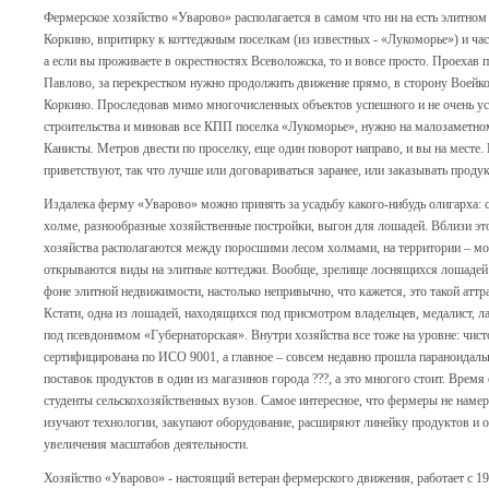
Фермерское хозяйство «Уварово» располагается в самом что ни на есть элитно
Коркино, впритирку к коттеджным поселкам (из известных - «Лукоморье») и час
а если вы проживаете в окрестностях Всеволожска, то и вовсе просто. Проехав
Павлово, за перекрестком нужно продолжить движение прямо, в сторону Воейков
Коркино. Проследовав мимо многочисленных объектов успешного и не очень у
строительства и миновав все КПП поселка «Лукоморье», нужно на малозаметном
Канисты. Метров двести по проселку, еще один поворот направо, и вы на месте.
приветствуют, так что лучше или договариваться заранее, или заказывать проду
Издалека ферму «Уварово» можно принять за усадьбу какого-нибудь олигарха:
холме, разнообразные хозяйственные постройки, выгон для лошадей. Вблизи это
хозяйства располагаются между поросшими лесом холмами, на территории – мо
открываются виды на элитные коттеджи. Вообще, зрелище лоснящихся лошадей 
фоне элитной недвижимости, настолько непривычно, что кажется, это такой атт
Кстати, одна из лошадей, находящихся под присмотром владельцев, медалист, л
под псевдонимом «Губернаторская». Внутри хозяйства все тоже на уровне: чис
сертифицирована по ИСО 9001, а главное – совсем недавно прошла параноидаль
поставок продуктов в один из магазинов города ???, а это многого стоит. Врем
студенты сельскохозяйственных вузов. Самое интересное, что фермеры не намер
изучают технологии, закупают оборудование, расширяют линейку продуктов и
увеличения масштабов деятельности.
Хозяйство «Уварово» - настоящий ветеран фермерского движения, работает с 19