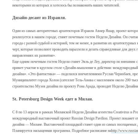
некоторыми из которых и хотелось бы познакомить наших читателей.
Дизайн-десант из Израиля.
Один из самых авторитетных архитекторов Израиля Авнер Яшар, проект кото
реализуется в нашем городе, станет почетным гостем Недели Дизайна. Он счита
города с разной судьбой и историей, тем не менее, в развитии их архитектурных
черт, которые позволяют проводить параллели и делать справедливые для двух
направлениях их развития».
Еще одним почетным гостем Недели станет Эяль де Леу, директор по внешним 
примет участие в круглом столе «Дизайн-мышление в действии: международный
дизайна». «Это фантастика» — поделился впечатлениями Руслан Чернобаев, пре
Муниципалитет города Холон (сателлит Тель-Авива с населением около 200 тыс
строительство Музея дизайна по проекту Рона Арада, проводит Неделю Дизай
St. Petersburg Design Week едет в Милан.
С 8 по 13 апреля в рамках Миланской Недели Дизайна агентства Creativirus и Pro
международный выставочный проект Russian Design Pavilion. Проект покажет о
дизайна — Милане. Выставочной площадкой станет один из самых посещаемых д
Планируется насыщенная программа. Подробное расписание на
http://www.russia