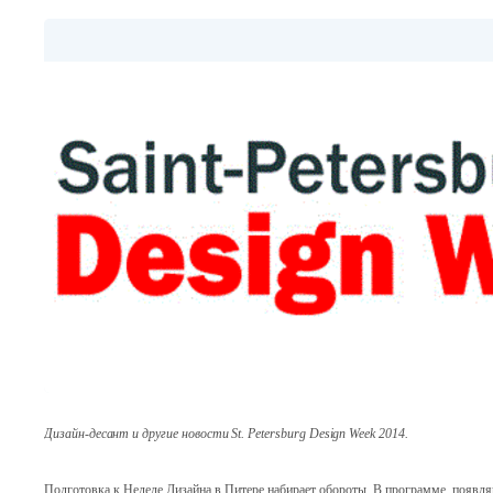
Дизайн-десант и другие новости St. Petersburg Design Week 2014.
Подготовка к Неделе Дизайна в Питере набирает обороты. В программе появля