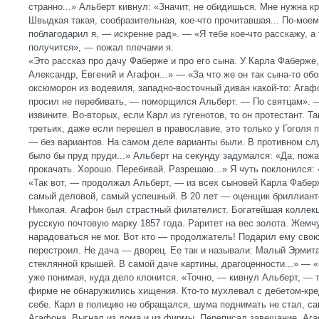
странно...» Альберт кивнул: «Значит, не обидишься. Мне нужна к
Швыдкая такая, сообразительная, кое-что прочитавшая... По-мое
поблагодарил я, — искренне рад». — «Я тебе кое-что расскажу, а
получится», — пожал плечами я.
«Это рассказ про дачу Фаберже и про его сына. У Карла Фаберже
Александр, Евгений и Агафон...» — «За что же он так сына-то о
оксюморон из водевиля, западно-восточный диван какой-то: Аг
просил не перебивать, — поморщился Альберт. — По святцам». 
извините. Во-вторых, если Карл из гугенотов, то он протестант. Т
третьих, даже если перешел в православие, это только у Гоголя 
— без вариантов. На самом деле варианты были. В противном сл
было бы пруд пруди...» Альберт на секунду задумался: «Да, пожа
прокачать. Хорошо. Перебивай. Разрешаю...» Я чуть поклонился:
«Так вот, — продолжал Альберт, — из всех сыновей Карла Фабе
самый деловой, самый успешный. В 20 лет — оценщик бриллиант
Николая. Агафон был страстный филателист. Богатейшая коллек
русскую почтовую марку 1857 года. Раритет на вес золота. Жемч
нарадоваться не мог. Вот кто — продолжатель! Подарил ему сво
перестроил. Не дача — дворец. Ее так и называли: Малый Эрмит
стеклянной крышей. В самой даче картины, драгоценности...» — 
уже понимая, куда дело клонится. «Точно, — кивнул Альберт, — т
фирме не обнаружились хищения. Кто-то мухлевал с дебетом-кре
себе. Карл в полицию не обращался, шума поднимать не стал, с
Агафона. Выгнал из дома и из фирмы. Переписал завещание. Аг