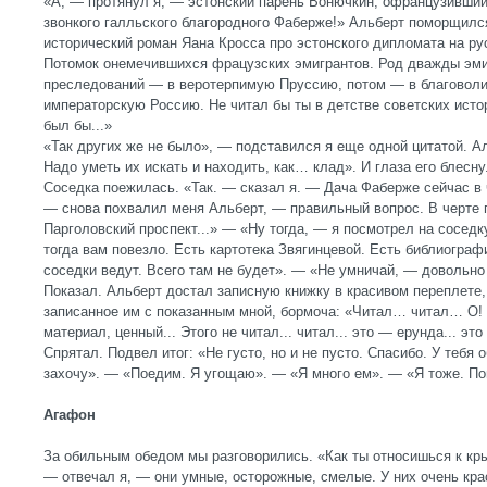
«А, — протянул я, — эстонский парень Вонючкин, офранцузивши
звонкого галльского благородного Фаберже!» Альберт поморщился
исторический роман Яана Кросса про эстонского дипломата на р
Потомок онемечившихся фрацузских эмигрантов. Род дважды эмиг
преследований — в веротерпимую Пруссию, потом — в благовол
императорскую Россию. Не читал бы ты в детстве советских исто
был бы...»
«Так других же не было», — подставился я еще одной цитатой. А
Надо уметь их искать и находить, как… клад». И глаза его блесн
Соседка поежилась. «Так. — сказал я. — Дача Фаберже сейчас в
— снова похвалил меня Альберт, — правильный вопрос. В черте 
Парголовский проспект...» — «Ну тогда, — я посмотрел на соседк
тогда вам повезло. Есть картотека Звягинцевой. Есть библиограф
соседки ведут. Всего там не будет». — «Не умничай, — довольно
Показал. Альберт достал записную книжку в красивом переплете,
записанное им с показанным мной, бормоча: «Читал… читал… О
материал, ценный... Этого не читал... читал... это — ерунда... эт
Спрятал. Подвел итог: «Не густо, но и не пусто. Спасибо. У тебя
захочу». — «Поедим. Я угощаю». — «Я много ем». — «Я тоже. П
Агафон
За обильным обедом мы разговорились. «Как ты относишься к кр
— отвечал я, — они умные, осторожные, смелые. У них очень крас