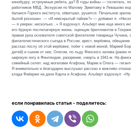
кинобудку, остроумные ребята, да? В годы войны — госпиталь, п
работников МВД. Экскурсии по Малому Эрмитажу в Левашово води
балансе Горного института, обветшал, рушится. Печальное зрели
былой роскоши». — «И невскрытый тайник?» — добавил я. «Неско
— я уверен: несколько...» Я вздохнул. Альберт мне еще много ин
его бурную послелагерную жизнь: оценщик бриллиантов в Гохране
правая рука основателя советской филателии товарища Чучина, 
филателистического съезда в России; арест, вербовка, обещание
рассказ послу об этой вербовке; побег с новой женой, Марией Бо
детей) и сыном от нее, Олегом, по льду Финского залива (ранен п
широкую ногу в Финляндии, разорение, смерть в 1941-м. На фи
семейный склеп: над могилами Агафона, Марии и Олега — гигант
Я внимательно и благодарно выслушал рассказ и вежливо отказа
клада Фаберже на даче Карла и Агафона. Альберт вздохнул: «Ну 
если понравилась статья - п
оделитесь: