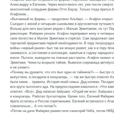
Александру и Евгению. Через много-много лет, уже после смерти
многолетний сотрудник фирмы Отто Бауэр. Только тогда братья 
Агафоном...
«Выгнанный из фирмы, — продолжил Альберт, — Агафон открыл а
Съездил с женой и четырьмя сыновьями в кругосветное путешеств
Вольер для него выстроил рядом с Малым Эрмитажем, но тут Перв
революции. Фаберже уехали. Агафон переправил жену и четверых 
свое богатство в Малом Эрмитаже и спрятал. Сам продолжал зан
торговлей предметами первой необходимости. В пору петроградс
войны «черный рынок» был так же мощно развит, как и в пору бло
занимался, а состояния и коллекции, нажитые в годину народног
взяли. Пытали, выводили на ложные расстрелы. Агафон назвал ч
Эрмитаже. Чекисты вскрыли тайник. Вывезли сокровища автобусом
и не узнает».
«Почему вы думаете, что это был один из тайников?» — быстро с
выпустили, а посадили в концлагерь, — так же быстро ответил Ал
были некие… правила. История моей семьи. Дед-нэпман. Посадил
все круги пыточного ада. На предпоследнем взмолился: «Что ва
ответил: «Все». Дед написал бабушке: «Отдай им все». Бабушка 
в концлагерь. Работал бухгалтером. Кроме того, Евгений Фаберже
брата остались в России спрятанными. Евгений встречался с Аг
сомнительно... А что потом?»
«Потом на даче Фаберже разместили санаторий ЧеКа, потом НКВ