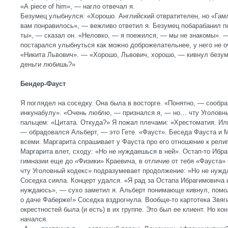
«
A
piece
of
him
», — нагло отвечал я.
Безумец улыбнулся: «Хорошо. Английский отвратителен, но «Гам
вам понравилось», — вежливо ответил я. Безумец побарабанил 
ты», — сказал он. «Неловко, — я поежился, — мы не знакомы». 
постарался улыбнуться как можно доброжелательнее, у него не 
«Никита Львович». — «Хорошо, Львович, хорошо, — кивнул безуме
деньги любишь?»
Бендер-Фауст
Я поглядел на соседку. Она была в восторге. «Понятно, — сообр
инкунабулу». «Очень люблю, — признался я, — но… чту Уголовны
пальцем: «Цитата. Откуда?» Я пожал плечами: «Хрестоматия. Иль
— обрадовался Альберт, — это Гете. «Фауст». Беседа Фауста и 
всеми. Маргарита спрашивает у Фауста про его отношение к религи
Маргарита влет, сходу: «Но не нуждаешься в ней». Остап-то Ибра
гимназии еще до «Физики» Краевича, в отличие от тебя «Фауста» 
чту Уголовный кодекс» подразумевает продолжение: «Но не нужд
Соседка сияла. Концерт удался. «Я рад за Остапа Ибрагимовича и 
нуждаюсь», — сухо заметил я. Альберт понимающе кивнул, помо
о даче Фаберже!» Соседка вздрогнула. Вообще-то картотека Звяг
окрестностей была (и есть) в их группе. Это был ее клиент. Но к
начался.