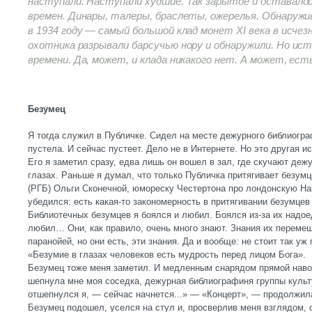
наступали. Наступали худшие. Так зарытое и оставалос
времен. Динары, талеры, браслеты, ожерелья. Обнаружива
в 1934 году — самый большой клад монет
XI
века в исчез
охотника разрывали барсучью нору и обнаружили. Но ист
времени. Да, может, и клада никакого нет. А может, есть
Безумец
Я тогда служил в Публичке. Сидел на месте дежурного библиогра
пустела. И сейчас пустеет. Дело не в Интернете. Но это другая ис
Его я заметил сразу, едва лишь он вошел в зал, где скучают деж
глазах. Раньше я думал, что только Публичка притягивает безумц
(РГБ) Ольги Сконечной, юмореску Честертона про лондонскую На
убедился: есть какая-то закономерность в притягивании безумцев
Библиотечных безумцев я боялся и любил. Боялся из-за их надое
любил… Они, как правило, очень много знают. Знания их перемеш
паранойей, но они есть, эти знания. Да и вообще: не стоит так уж
«Безумие в глазах человеков есть мудрость перед лицом Бога».
Безумец тоже меня заметил. И медленным снарядом прямой наво
шепнула мне моя соседка, дежурная библиографиня группы куль
отшепнулся я, — сейчас начнется...» — «Концерт», — продолжил
Безумец подошел, уселся на стул и, просверлив меня взглядом,