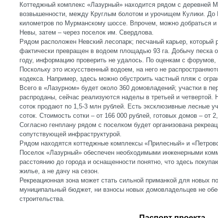
Коттеджный комплекс «Лазурный» находится рядом с деревней М
возвышенности, между Круглым болотом и урочищем Кулики. До 
километров по Мурманскому шоссе. Впрочем, можно добраться и 
Невы, затем – через поселок им. Свердлова.
Рядом расположен Невский лесопарк; песчаный карьер, который 
фактически превращен в водоем площадью 93 га. Добычу песка 
году, информацию проверить не удалось. По оценкам с форумов, 
Поскольку это искусственный водоем, на него не распространяют
кодекса. Например, здесь можно обустроить частный пляж с огр
Всего в «Лазурном» будет около 360 домовладений; участки в пе
распроданы, сейчас реализуются наделы в третьей и четвертой. 
соток продают по 1,5-3 млн рублей. Есть эксклюзивные лесные уч
соток. Стоимость сотки – от 166 000 рублей, готовых домов – от 2
Согласно генплану рядом с поселком будет организована рекреац
сопутствующей инфраструктурой.
Рядом находятся коттеджные комплексы «Прилесный» и «Петровс
Поселок «Лазурный» обеспечен необходимыми инженерными комму
расстоянию до города и оснащенности понятно, что здесь покуп
жилье, а не дачу на сезон.
Рекреационная зона может стать сильной приманкой для новых по
муниципальный бюджет, ни взносы новых домовладельцев не об
строительства.
Паспорт проекта