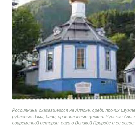
Россиянина, оказавшегося на Аляске, среди прочих изум
рубленые дома, бани, православные церкви. Русская Аляс
современной истории, саги о Великой Природе и ее освое