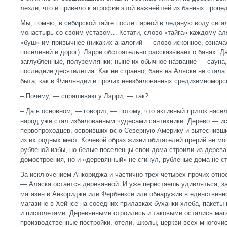
лезли, что и привело к атрофии этой важнейшей из банных процед
Мы, помню, в сибирской тайге после парной в ледяную воду сигал
монастырь со своим уставом... Кстати, слово «тайга» каждому ал
«буш» им привычнее (никаких аналогий — слово исконное, означае
поселений и дорог). Лэрри обстоятельно рассказывает о банях. Да
заглубленные, полуземлянки; ныне их обычное название — сауна
последние десятилетия. Как ни странно, баня на Аляске не стал
быта, как в Финляндии и прочих неизбалованных средиземноморс
– Почему, — спрашиваю у Лэрри, — так?
– Да в основном, — говорит, — потому, что активный приток насел
народ уже стал избалованным чудесами сантехники. Дерево — и
первопроходцев, освоивших всю Северную Америку и вытеснивш
из их родных мест. Кочевой образ жизни обитателей прерий не мо
рубленой избы, но белые поселенцы свои дома строили из дерева
домостроения, но и «деревянный» не сгинул, рубленые дома не с
За исключением Анкориджа и частично трех-четырех прочих отно
— Аляска остается деревянной. И уже перестаешь удивляться, з
магазин в Анкоридже или Фербенксе или обнаружив в единственн
магазине в Хейнсе на соседних прилавках буханки хлеба, пакеты
и пистолетами. Деревянными строились и таковыми остались маг
производственные постройки, отели, школы, церкви всех многочис