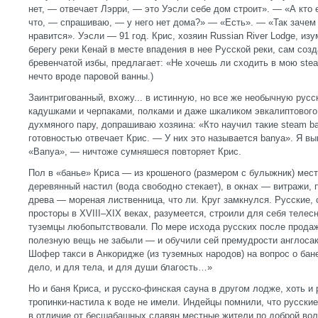
нет, — отвечает Лэрри, — это Уэсли себе дом строит». — «А кто
что, — спрашиваю, — у него нет дома?» — «Есть». — «Так зачем
нравится». Уэсли — 91 год. Крис, хозяин Russian River Lodge, и
берегу реки Кенай в месте впадения в нее Русской реки, сам соз
бревенчатой избы, предлагает: «Не хочешь ли сходить в мою ste
нечто вроде паровой ванны.)
Заинтригованный, вхожу... в истинную, но все же необычную рус
кадушками и черпаками, полками и даже шкаликом эвкалиптового
духмяного пару, допрашиваю хозяина: «Кто научил такие steam b
готовностью отвечает Крис. — У них это называется banya». Я в
«Banya», — ничтоже сумняшеся повторяет Крис.
Пол в «банье» Криса — из крошеного (размером с булыжник) мест
деревянный настил (вода свободно стекает), в окнах — витражи, п
древа — мореная лиственница, что ли. Круг замкнулся. Русские,
просторы в XVIII–XIX веках, разумеется, строили для себя теле
туземцы любопытствовали. По мере исхода русских после продаж
полезную вещь не забыли — и обучили сей премудрости англосак
Шофер такси в Анкоридже (из туземных народов) на вопрос о бан
дело, и для тела, и для души благость…»
Но и баня Криса, и русско-финская сауна в другом лодже, хоть и 
тропинки-настила к воде не имели. Индейцы помнили, что русские
в отличие от бесшабашных славян местные жители по доброй вол