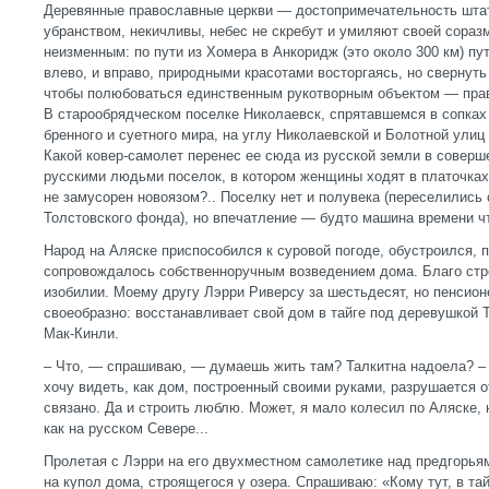
Деревянные православные церкви — достопримечательность штат
убранством, некичливы, небес не скребут и умиляют своей сора
неизменным: по пути из Хомера в Анкоридж (это около 300 км) пу
влево, и вправо, природными красотами восторгаясь, но свернуть
чтобы полюбоваться единственным рукотворным объектом — прав
В старообрядческом поселке Николаевск, спрятавшемся в сопках
бренного и суетного мира, на углу Николаевской и Болотной улиц
Какой ковер-самолет перенес ее сюда из русской земли в соверш
русскими людьми поселок, в котором женщины ходят в платочках 
не замусорен новоязом?.. Поселку нет и полувека (переселилис
Толстовского фонда), но впечатление — будто машина времени чт
Народ на Аляске приспособился к суровой погоде, обустроился, 
сопровождалось cобственноручным возведением дома. Благо стр
изобилии. Моему другу Лэрри Риверсу за шестьдесят, но пенсион
своеобразно: восстанавливает свой дом в тайге под деревушкой Т
Мак-Кинли.
– Что, — спрашиваю, — думаешь жить там? Талкитна надоела? – 
хочу видеть, как дом, построенный своими руками, разрушается 
связано. Да и строить люблю. Может, я мало колесил по Аляске, 
как на русском Севере...
Пролетая с Лэрри на его двухместном самолетике над предгорь
на купол дома, строящегося у озера. Спрашиваю: «Кому тут, в та