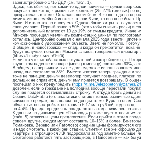
зарегистрировано 1716 ДДУ (см. табл. 1).
Здесь, как обычно, нет какой-то одной причины — целый веер фак
покупают неохотно, к рыночным кредитам (25
–
27% годовых) не по
прекратилась в июле. Осталась «семейка». В конце года на спро
лимитами по семейной ипотеке: то они были, то снова не было. П
были! И стало так по слову его. Однако банки хитры: к государс
свои условия. Первый взнос в 50% (это чтобы снизить риски) и 
дополнительный платеж от 10 до 19% от суммы кредита. Иначе и
Минфин пообещал увеличить компенсацию банкам по госпрограмм
остались. Центробанк обещал с начала 2025 года ввести «ипоте
комиссионные с удорожанием объекта. Ввел; не помогло. Потому 
В общем, в новостройках — спад, и когда он прекратится, пока н
будут получше, полагает Максим Ельцов, генеральный директор
(https://t.me/yeltsovm/1626).
Если это утешит областных покупателей и застройщиков, в Петер
круче: там падение в январе (месяц к месяцу) составило 63%, а за
В общем, на первичном рынке доля сделок с использованием ипот
назад она составляла 83%. Вместо ипотеки теперь граждане и за
тоже не панацея: деньги девелопер получает позднее, платежи по
дольщик не справится, деньги ему придется возвращать. В общем
поспешил о них предупредить (
https://t.me/Jelezobetonniyzames/2
доволен, если б граждане на полгодика вообще перестали покупа
случае придется останавливать стройку. А откуда брать деньги 
Сервис DataFlat.ru (его аналитики считают только розничные сде
снижению продаж, но в целом тенденции те же. Курс на спад. Сре
областных новостройках составила 6,17 млн рублей, год назад —
на 4,4%. Правда, средняя площадь лота за год снизилась на «квадр
К данным по динамике цен «Пригород» рекомендует относиться о
(табл. 5) отражены цены предложения. Если прийти в отдел прод
совсем другие, скидки могут составить 10
–
15% и более. Во-вторы
Романовке, Верево или Лаголово) средние цены формируются огр
и надо смотреть, в какой они стадии. Отметим все же хорошую д
квартиры в строящихся ЖК подорожали за год заметно больше, че
Сертолово работают пять застройщиков, в Новоселье — как бы уж