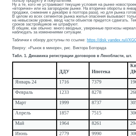
пользу продукту и покупателям.
Ну а те, кого не устраивают текущие условия на рынке новостроек
«вторичке» или на загородном рынке. На вторичке обороты в янва
продажи, снижение к декабрю в полтора раза), но для рынка готов
В целом из всех сегментов рынка жилья опасения вызывают тольк
на невысоком уровне, ввод части объектов придется сдвигать. Те
сроков застройщиков не штрафуют.
В общем, как обычно: много вводных, уверенные прогнозы нереа
наблюдать за изменениями ситуации.
Таблички к обзору доступны по ссылке:
https://disk.yandex.ru/i/XG
Вверху: «Рынок в миноре», рис. Виктора Богорада
Табл. 1. Динамика регистрации договоров в Ленобласти, шт.
Кв
ДДУ
Ипотека
Д
Январь 24
1716
7379
19
Февраль
1233
8278
26
Март
1999
8737
30
Апрель
1857
7515
30
Май
1964
8261
29
Июнь
2779
9990
30