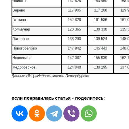
Янино-1
147 528
153 450
158 
Верево
117 905
117 208
119 
Гатчина
152 826
161 536
161 
Коммунар
128 365
138 338
135 
Лаго
лово
138 290
139 524
148 
Новогорелово
147 942
145 443
148 
Ново
селье
142 067
155 939
162 
Федоровское
124 048
130 295
137 
Данные ИИЦ «Недвижимость Петербурга»
если понравилась статья - п
оделитесь: