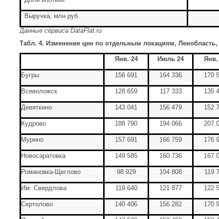
Выручка, млн руб.
Данные сервиса
DataFlat
.
ru
Табл. 4. Изменение цен по отдельным локациям, Ленобласть, з
Янв. 24
Июль 24
Янв.
Бугры
156 691
164 336
170 
Всеволожск
128 659
117 333
135 
Девяткино
143 041
156 479
152 
Кудрово
188 790
194 066
207 
Мурино
157 691
166 759
176 
Новосаратовка
149 585
160 736
167 
Романовка
-Щеглово
98 929
104 808
119 
Им. Свердлова
119 640
121 877
122 
Сертолово
140 406
156 282
170 