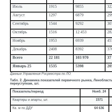
Июль
1915
9855
32
Август
1297
6879
29
Сентябрь
1544
9292
30
Октябрь
1516
12 453
28
Ноябрь
1953
6939
45
Декабрь
2408
8392
37
Всего
22 181
103 970
37
Январь 25
1535
5398
20
Данные Управления Росреестра по ЛО
Табл. 2. Динамика показателей первичного рынка, Ленобласт
переуступкам, шт.
Показатель/период
Нояб. 24
Квартиры и апарты, шт.
1571
Кв. м по ДДУ
64 636