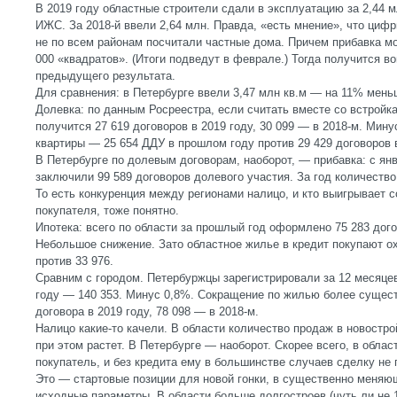
В 2019 году областные строители сдали в эксплуатацию за 2,44 мл
ИЖС. За 2018-й ввели 2,64 млн. Правда, «есть мнение», что циф
не по всем районам посчитали частные дома. Причем прибавка мо
000 «квадратов». (Итоги подведут в феврале.) Тогда получится в
предыдущего результата.
Для сравнения: в Петербурге ввели 3,47 млн кв.м — на 11% меньш
Долевка: по данным Росреестра, если считать вместе со встройк
получится 27 619 договоров в 2019 году, 30 099 — в 2018-м. Мину
квартиры — 25 654 ДДУ в прошлом году против 29 429 договоров
В Петербурге по долевым договорам, наоборот, — прибавка: с ян
заключили 99 589 договоров долевого участия. За год количеств
То есть конкуренция между регионами налицо, и кто выигрывает 
покупателя, тоже понятно.
Ипотека: всего по области за прошлый год оформлено 75 283 дого
Небольшое снижение. Зато областное жилье в кредит покупают ох
против 33 976.
Сравним с городом. Петербуржцы зарегистрировали за 12 месяцев
году — 140 353. Минус 0,8%. Сокращение по жилью более сущест
договора в 2019 году, 78 098 — в 2018-м.
Налицо какие-то качели. В области количество продаж в новостро
при этом растет. В Петербурге — наоборот. Скорее всего, в обла
покупатель, и без кредита ему в большинстве случаев сделку не 
Это — стартовые позиции для новой гонки, в существенно меняю
исходные параметры. В области больше долгостроев (чуть ли не 