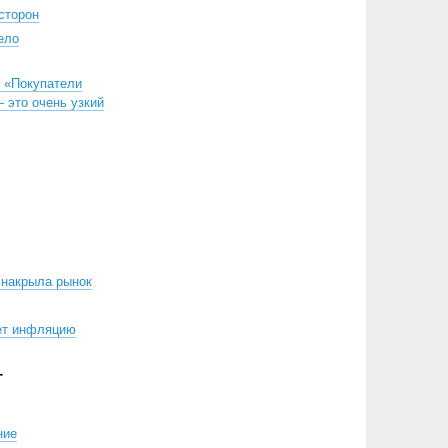
сторон
ело
: «Покупатели
 это очень узкий
 накрыла рынок
ет инфляцию
Г
ние