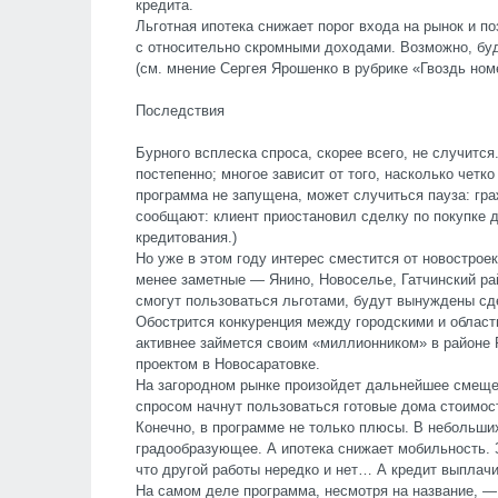
кредита.
Льготная ипотека снижает порог входа на рынок и 
с относительно скромными доходами. Возможно, буд
(см. мнение Сергея Ярошенко в рубрике «Гвоздь ном
Последствия
Бурного всплеска спроса, скорее всего, не случитс
постепенно; многое зависит от того, насколько четк
программа не запущена, может случиться пауза: гр
сообщают: клиент приостановил сделку по покупке 
кредитования.)
Но уже в этом году интерес сместится от новострое
менее заметные — Янино, Новоселье, Гатчинский ра
смогут пользоваться льготами, будут вынуждены сд
Обострится конкуренция между городскими и област
активнее займется своим «миллионником» в районе
проектом в Новосаратовке.
На загородном рынке произойдет дальнейшее смеще
спросом начнут пользоваться готовые дома стоимос
Конечно, в программе не только плюсы. В небольш
градообразующее. А ипотека снижает мобильность.
что другой работы нередко и нет… А кредит выплачи
На самом деле программа, несмотря на название, —