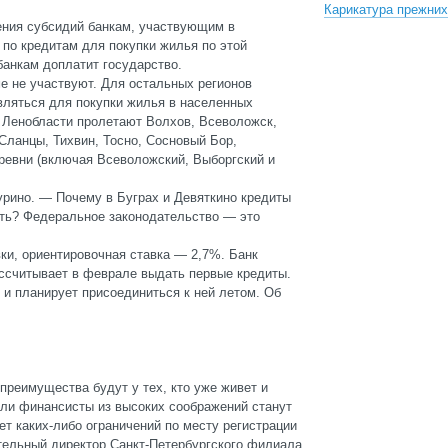
Карикатура прежних
ения субсидий банкам, участвующим в
 по кредитам для покупки жилья по этой
анкам доплатит государство.
е не участвуют. Для остальных регионов
авляться для покупки жилья в населенных
В Ленобласти пролетают Волхов, Всеволожск,
 Сланцы, Тихвин, Тосно, Сосновый Бор,
еревни (включая Всеволожский, Выборгский и
рино. — Почему в Буграх и Девяткино кредиты
ить? Федеральное законодательство — это
ки, ориентировочная ставка — 2,7%. Банк
ссчитывает в феврале выдать первые кредиты.
 и планирует присоединиться к ней летом. Об
 преимущества будут у тех, кто уже живет и
 ли финансисты из высоких соображений станут
ет каких-либо ограничений по месту регистрации
тельный директор Санкт-Петербургского филиала