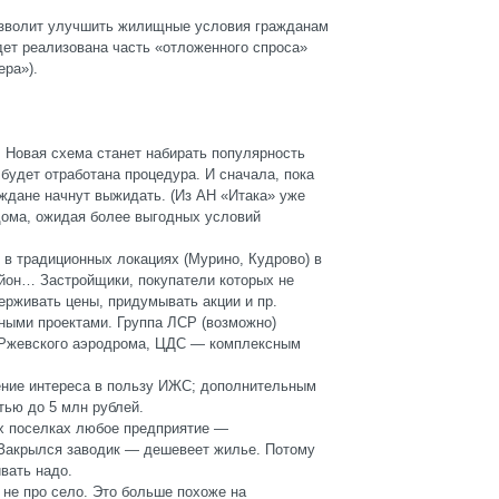
позволит улучшить жилищные условия гражданам
ет реализована часть «отложенного спроса»
ера»).
я. Новая схема станет набирать популярность
о будет отработана процедура. И сначала, пока
аждане начнут выжидать. (Из АН «Итака» уже
дома, ожидая более выгодных условий
к в традиционных локациях (Мурино, Кудрово) в
йон… Застройщики, покупатели которых не
ерживать цены, придумывать акции и пр.
ными проектами. Группа ЛСР (возможно)
 Ржевского аэродрома, ЦДС — комплексным
ние интереса в пользу ИЖС; дополнительным
тью до 5 млн рублей.
их поселках любое предприятие —
 Закрылся заводик — дешевеет жилье. Потому
вать надо.
 не про село. Это больше похоже на