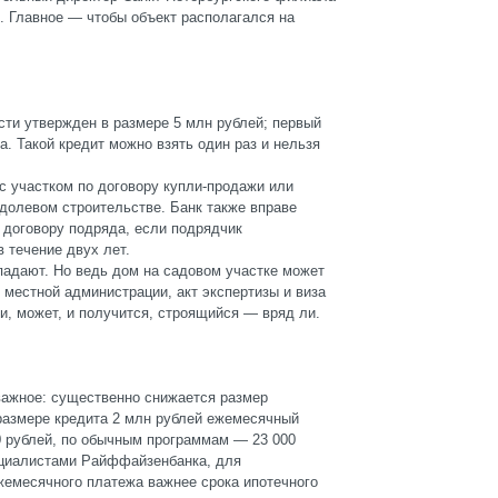
. Главное — чтобы объект располагался на
ти утвержден в размере 5 млн рублей; первый
. Такой кредит можно взять один раз и нельзя
с участком по договору купли-продажи или
 долевом строительстве. Банк также вправе
 договору подряда, если подрядчик
в течение двух лет.
падают. Но ведь дом на садовом участке может
местной администрации, акт экспертизы и виза
ти, может, и получится, строящийся — вряд ли.
важное: существенно снижается размер
размере кредита 2 млн рублей ежемесячный
0 рублей, по обычным программам — 23 000
ециалистами Райффайзенбанка, для
жемесячного платежа важнее срока ипотечного