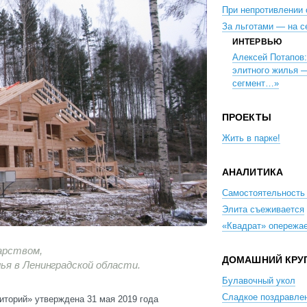
При непротивлении 
За льготами — на с
ИНТЕРВЬЮ
Алексей Потапов
элитного жилья —
сегмент…»
ПРОЕКТЫ
Жить в парке!
АНАЛИТИКА
Самостоятельность
Элита съеживается
«Квадрат» опережа
арством,
ДОМАШНИЙ КРУ
ья в Ленинградской области.
Булавочный укол
Сладкое поздравле
иторий» утверждена 31 мая 2019 года