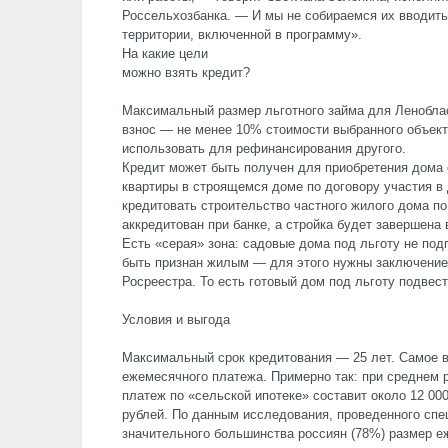
Россельхозбанка. — И мы не собираемся их вводить
территории, включенной в программу».
На какие цели
можно взять кредит?
Максимальный размер льготного займа для Леноблас
взнос — не менее 10% стоимости выбранного объекта
использовать для рефинансирования другого.
Кредит может быть получен для приобретения дома 
квартиры в строящемся доме по договору участия в
кредитовать строительство частного жилого дома по
аккредитован при банке, а стройка будет завершена 
Есть «серая» зона: садовые дома под льготу не под
быть признан жилым — для этого нужны заключение 
Росреестра. То есть готовый дом под льготу подвес
Условия и выгода
Максимальный срок кредитования — 25 лет. Самое 
ежемесячного платежа. Примерно так: при среднем 
платеж по «сельской ипотеке» составит около 12 00
рублей. По данным исследования, проведенного сп
значительного большинства россиян (78%) размер е