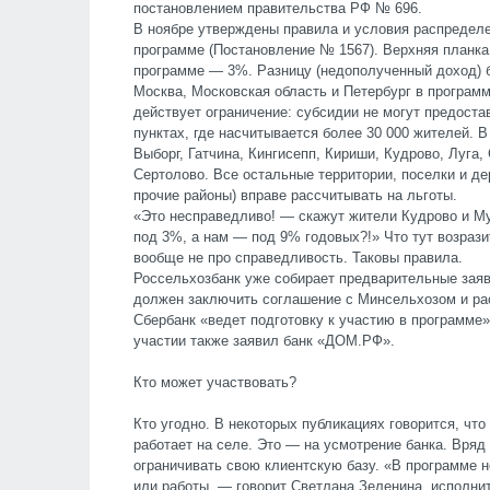
постановлением правительства РФ № 696.
В ноябре утверждены правила и условия распредел
программе (Постановление № 1567). Верхняя планка
программе — 3%. Разницу (недополученный доход) б
Москва, Московская область и Петербург в программ
действует ограничение: субсидии не могут предост
пунктах, где насчитывается более 30 000 жителей. 
Выборг, Гатчина, Кингисепп, Кириши, Кудрово, Луга,
Сертолово. Все остальные территории, поселки и д
прочие районы) вправе рассчитывать на льготы.
«Это несправедливо! — скажут жители Кудрово и Му
под 3%, а нам — под 9% годовых?!» Что тут возраз
вообще не про справедливость. Таковы правила.
Россельхозбанк уже собирает предварительные заяв
должен заключить соглашение с Минсельхозом и ра
Сбербанк «ведет подготовку к участию в программе»
участии также заявил банк «ДОМ.РФ».
Кто может участвовать?
Кто угодно. В некоторых публикациях говорится, что
работает на селе. Это — на усмотрение банка. Вряд
ограничивать свою клиентскую базу. «В программе н
или работы, — говорит Светлана Зеленина, исполни