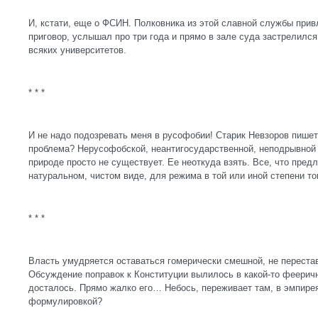
И, кстати, еще о ФСИН. Полковника из этой славной службы прив
приговор, услышал про три года и прямо в зале суда застрелился.
всяких университетов.
* * *
И не надо подозревать меня в русофобии! Старик Невзоров пишет
проблема? Нерусофобской, неантигосударственной, неподрывной
природе просто не существует. Ее неоткуда взять. Все, что пред
натуральном, чистом виде, для режима в той или иной степени т
* * *
Власть умудряется оставаться гомерически смешной, не переста
Обсуждение поправок к Конституции вылилось в какой-то фееричн
досталось. Прямо жалко его… Небось, переживает там, в эмпире
формулировкой?