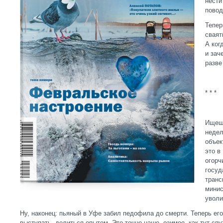
нести
повод
Тепер
сваят
А ког
и зач
разве
* * *
Ищешь
недел
объек
это в
огорч
госуд
транс
минис
уволи
Ну, наконец: пьяный в Уфе забил педофила до смерти. Теперь ег
выступать, делиться опытом. Это точно наше, озимое, как тут спу