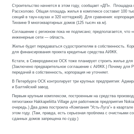
Строительство начнется в этом году, сообщает «ДП». Площадка 
Рассколово. Общая площадь жилья в комплексе составит 100 тыс
секций в таун-хаузах и 320 коттеджей). Для сравнения: корпорац
Тихвине 9 многоквартирных домов (125 тысяч кв.м).
Соглашение с регионом пока не подписано; предполагается, что 
инженерные сети — область.
Жилье будет передаваться судостроителям в собственность. Кор
для финансирования проекта кредитные средства АИЖК.
Кстати, в Северодвинске ОСК тоже планирует строить жилье для 
(Заключено предварительное соглашение с АИЖК.) Почему для Р
передачей в собственность, корпорация не уточняет.
В Петербурге ОСК контролирует три крупных предприятия: Адми
и Балтийский завод.
Первым крупным комплексом, построенным на средства производс
пятиэтажки Hakkapeliitta Village для работников предприятия Noki
очередь.) Два дома построила «Компания “Усть-Луга”» в квартал
этом году. (Там, правда, есть серьезная проблема с очистными 
сданных домов запрещена по суду.)