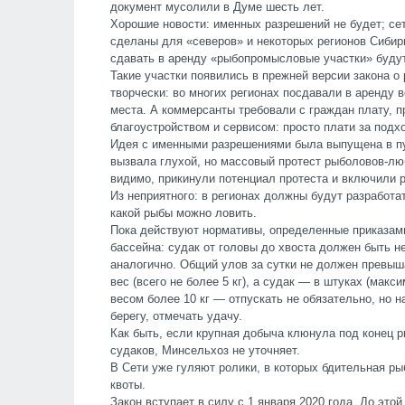
документ мусолили в Думе шесть лет.
Хорошие новости: именных разрешений не будет; се
сделаны для «северов» и некоторых регионов Сибири
сдавать в аренду «рыбопромысловые участки» буду
Такие участки появились в прежней версии закона о
творчески: во многих регионах посдавали в аренду
места. А коммерсанты требовали с граждан плату, 
благоустройством и сервисом: просто плати за подхо
Идея с именными разрешениями была выпущена в пу
вызвала глухой, но массовый протест рыболовов-люб
видимо, прикинули потенциал протеста и включили 
Из неприятного: в регионах должны будут разработа
какой рыбы можно ловить.
Пока действуют нормативы, определенные приказам
бассейна: судак от головы до хвоста должен быть 
аналогично. Общий улов за сутки не должен превыша
вес (всего не более 5 кг), а судак — в штуках (мак
весом более 10 кг — отпускать не обязательно, но 
берегу, отмечать удачу.
Как быть, если крупная добыча клюнула под конец ры
судаков, Минсельхоз не уточняет.
В Сети уже гуляют ролики, в которых бдительная р
квоты.
Закон вступает в силу с 1 января 2020 года. До это