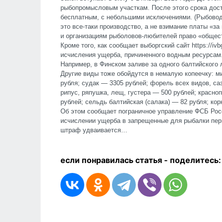
рыбопромысловым участкам. После этого срока дост
бесплатным, с небольшими исключениями. (Рыбовод
это все-таки производство, а не взимание платы «за
и организациям рыболовов-любителей право «общест
Кроме того, как сообщает выборгский сайт https://iv
исчисления ущерба, причиненного водным ресурсам
Например, в Финском заливе за одного балтийского 
Другие виды тоже обойдутся в немалую копеечку: ми
рубля; судак — 3305 рублей; форель всех видов, саз
рипус, ряпушка, лещ, густера — 500 рублей; красно
рублей; сельдь балтийская (салака) — 82 рубля; ко
Об этом сообщает пограничное управление ФСБ Росс
исчислении ущерба в запрещенные для рыбалки пер
штраф удваивается…
если понравилась статья - п
оделитесь: