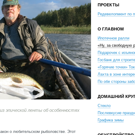
ПРОЕКТЫ
Редевелопмент по 
О ГЛАВНОМ
Ипотечное ралли
«Ну, за свободную 
Подарочек с изъян
Госбанк для строит
«Горячие точки» То
Лахта в зоне интер
По обе стороны заб
ДОМАШНИЙ КРУ
Стекло
 из эпической ленты об особенностях
Послевкусие празд
Графика зимы
акон о любительском рыболовстве. Этот