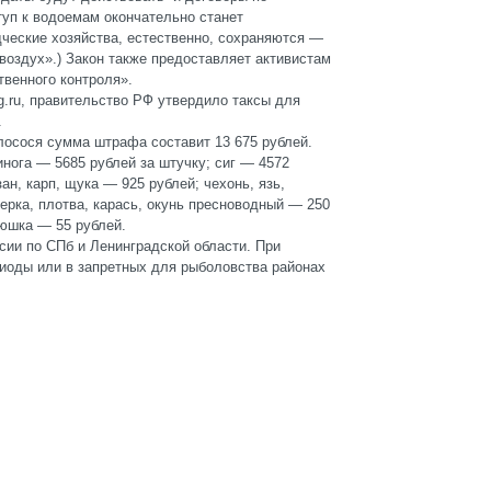
уп к водоемам окончательно станет
ческие хозяйства, естественно, сохраняются —
 воздух».) Закон также предоставляет активистам
венного контроля».
bg.ru, правительство РФ утвердило таксы для
.
лосося сумма штрафа составит 13 675 рублей.
нога — 5685 рублей за штучку; сиг — 4572
ан, карп, щука — 925 рублей; чехонь, язь,
перка, плотва, карась, окунь пресноводный — 250
рюшка — 55 рублей.
ии по СПб и Ленинградской области. При
иоды или в запретных для рыболовства районах