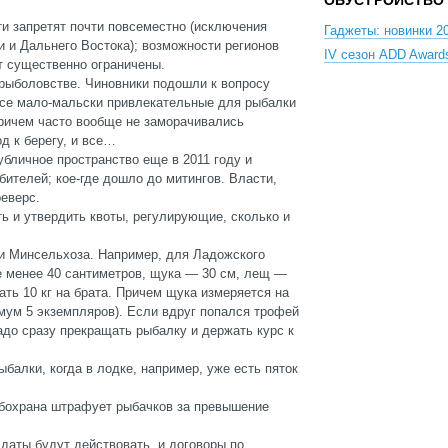
ОБУСТРОЙСТВО
ти запретят почти повсеместно (исключения
Гаджеты: новинки 20
 и Дальнего Востока); возможности регионов
IV сезон ADD Award
т существенно ограничены.
 рыболовстве. Чиновники подошли к вопросу
 все мало-мальски привлекательные для рыбалки
причем часто вообще не заморачивались
д к берегу, и все…
бличное пространство еще в 2011 году и
ителей; кое-где дошло до митингов. Власти,
реверс.
ть и утвердить квоты, регулирующие, сколько и
и Минсельхоза. Например, для Ладожского
не менее 40 сантиметров, щука — 30 см, лещ —
ть 10 кг на брата. Причем щука измеряется на
симум 5 экземпляров). Если вдруг попался трофей
надо сразу прекращать рыбалку и держать курс к
балки, когда в лодке, например, уже есть пяток
ыбохрана штрафует рыбачков за превышение
й даты будут действовать и договоры по