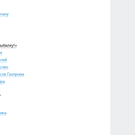
плану
рыбалку!»
ом
елей
ксово
есов Газпрома
ора
Г
ника