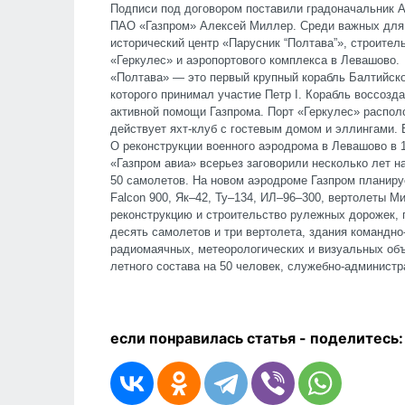
Подписи под договором поставили градоначальник 
ПАО «Газпром» Алексей Миллер. Среди важных для г
исторический центр «Парусник “Полтава”», строитель
«Геркулес» и аэропортового комплекса в Левашово.
«Полтава» — это первый крупный корабль Балтийско
которого принимал участие Петр I. Корабль воссозд
активной помощи Газпрома. Порт «Геркулес» распол
действует яхт-клуб с гостевым домом и эллингами. 
О реконструкции военного аэродрома в Левашово в 1
«Газпром авиа» всерьез заговорили несколько лет н
50 самолетов. На новом аэродроме Газпром планиру
Falcon 900, Як–42, Ту–134, ИЛ–96–300, вертолеты М
реконструкцию и строительство рулежных дорожек, 
десять самолетов и три вертолета, здания командно
радиомаячных, метеорологических и визуальных об
летного состава на 50 человек, служебно-администра
если понравилась статья - п
оделитесь: