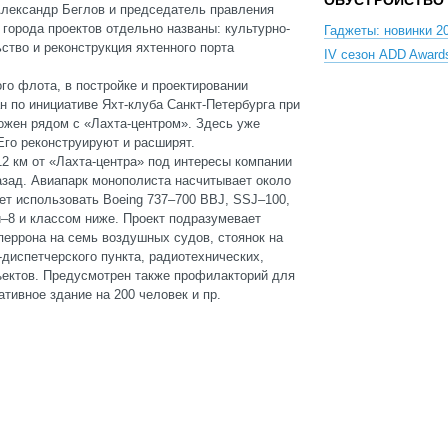
ОБУСТРОЙСТВО
Александр Беглов и председатель правления
орода проектов отдельно названы: культурно-
Гаджеты: новинки 20
ство и реконструкция яхтенного порта
IV сезон ADD Award
го флота, в постройке и проектировании
ан по инициативе Яхт-клуба Санкт-Петербурга при
ожен рядом с «Лахта-центром». Здесь уже
Его реконструируют и расширят.
2 км от «Лахта-центра» под интересы компании
азад. Авиапарк монополиста насчитывает около
ет использовать Вoeing 737–700 ВВJ, SSJ–100,
и–8 и классом ниже. Проект подразумевает
перрона на семь воздушных судов, стоянок на
-диспетчерского пункта, радиотехнических,
ъектов. Предусмотрен также профилакторий для
тивное здание на 200 человек и пр.