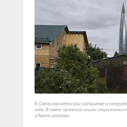
В Смольном подписали соглашение о сотрудн
года. В пакет проектов вошли: строительств
«Лахта-центра».