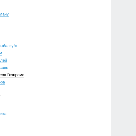
плану
рыбалку!»
ом
елей
ксово
есов Газпрома
ора
Г
ника