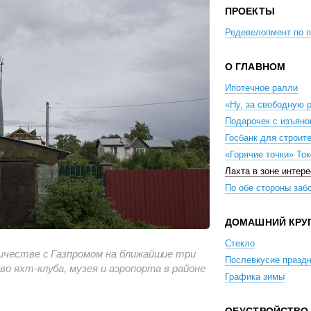
ПРОЕКТЫ
Редевелопмент по 
О ГЛАВНОМ
Ипотечное ралли
«Ну, за свободную 
Подарочек с изъян
Госбанк для строит
«Горячие точки» То
Лахта в зоне интер
По обе стороны заб
ДОМАШНИЙ КРУ
Стекло
ичестве с Газпромом на ближайшие три
Послевкусие празд
о яхт-клуба, музея и аэропорта в районе
Графика зимы