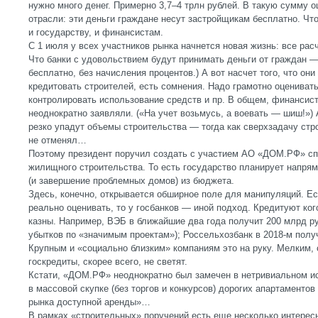
нужно много денег. Примерно 3,7–4 трлн рублей. В такую сумму 
отрасли: эти деньги граждане несут застройщикам бесплатно. Что
и государству, и финансистам.
С 1 июля у всех участников рынка начнется новая жизнь: все рас
Что банки с удовольствием будут принимать деньги от граждан — 
бесплатно, без начисления процентов.) А вот насчет того, что они
кредитовать строителей, есть сомнения. Надо грамотно оценивать
контролировать использование средств и пр. В общем, финансист
неоднократно заявляли. («На учет возьмусь, а воевать — шиш!»)
резко упадут объемы строительства — тогда как сверхзадачу стро
не отменял…
Поэтому президент поручил создать с участием АО «ДОМ.РФ» сп
жилищного строительства. То есть государство планирует напря
(и завершение проблемных домов) из бюджета.
Здесь, конечно, открывается обширное поле для манипуляций. Е
реально оценивать, то у госбанков — иной подход. Кредитуют ког
казны. Например, ВЭБ в ближайшие два года получит 200 млрд ру
убытков по «значимым проектам»); Россельхозбанк в 2018-м полу
Крупным и «социально близким» компаниям это на руку. Мелким,
госкредиты, скорее всего, не светят.
Кстати, «ДОМ.РФ» неоднократно был замечен в нетривиальном и
в массовой скупке (без торгов и конкурсов) дорогих апартаменто
рынка доступной аренды»…
В рамках «строительных» поручений есть еще несколько интерес